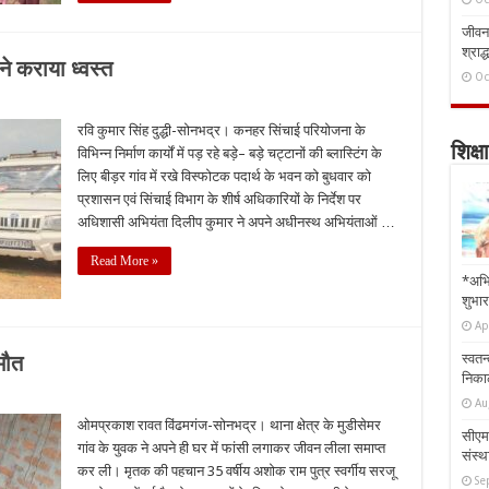
जीवन 
श्राद्
 कराया ध्वस्त
Oc
रवि कुमार सिंह दुद्धी-सोनभद्र। कनहर सिंचाई परियोजना के
शिक्षा
विभिन्न निर्माण कार्यों में पड़ रहे बड़े– बड़े चट्टानों की ब्लास्टिंग के
लिए बीड़र गांव में रखे विस्फोटक पदार्थ के भवन को बुधवार को
प्रशासन एवं सिंचाई विभाग के शीर्ष अधिकारियों के निर्देश पर
अधिशासी अभियंता दिलीप कुमार ने अपने अधीनस्थ अभियंताओं …
Read More »
*अभि
शुभार
Ap
स्वतन
मौत
निकाल
Au
ओमप्रकाश रावत विंढमगंज-सोनभद्र। थाना क्षेत्र के मुडीसेमर
सीएम 
गांव के युवक ने अपने ही घर में फांसी लगाकर जीवन लीला समाप्त
संस्था
कर ली। मृतक की पहचान 35 वर्षीय अशोक राम पुत्र स्वर्गीय सरजू
Se