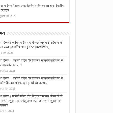
ी परिसर में हेल्थ एण्ड वेलनेस एम्बेसडर का चार दिवसीय
्षण शुरू
gust 18, 2021
्थ्य
्थ्य डेस्क। जानिये पंडित वीर विक्रम नारायण पांडेय जी से
ा पञ्चाङ्ग आँख आना [ Conjunctivitis ]
ne 10, 2023
्थ्य डेस्क । जानिये पंडित वीर विक्रम नारायण पांडेय जी से
 के आश्चर्यजनक लाभ
rch 22, 2023
्थ्य डेस्क । जानिये पंडित वीर विक्रम नारायण पांडेय जी से
र पीठ दर्द होने पर इन नुस्‍खों को अजमाएं
rch 15, 2023
्थ्य डेस्क। जानिये पंडित वीर विक्रम नारायण पांडेय जी से
जी नजला जुकाम के घरेलू उपचारएलर्जी नजला जुकाम के
ू उपचार
rch 6, 2023