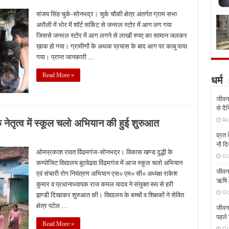
संजय सिंह चुर्क-सोनभद्र। चुर्क चौकी क्षेत्र अंतर्गत ग्राम सभा
अरौली में भोर में शॉर्ट सर्किट से जनरल स्टोर में आग लग गया
जिससे जनरल स्टोर में आग लगने से लाखों रुपए का सामान जलकर
ख़ाक हो गया। ग्रामीणों के अथक प्रयास के बाद आग पर काबू पाया
गया। प्राप्त जानकारी …
Read More »
धर्म
जीवन 
से दै
Au
 नेतृत्व में स्कूल चलो अभियान की हुई शुरुआत
व्रत क
नौ दि
ओमप्रकाश रावत विंढमगंज-सोनभद्र। विकास खण्ड दुद्धी के
Oc
कम्पोजिट विद्यालय बुटवेढवा विंढमगंज में आज स्कूल चलो अभियान
जीवन 
एवं संचारी रोग नियंत्रण अभियान एस० एम० सी० अध्यक्ष राकेश
ऋषि औ
कुमार व प्रधानाध्यापक राज कमल यादव ने संयुक्त रूप से हरी
Oc
झण्डी दिखाकर शुरुआत की। विद्यालय के बच्चों व शिक्षकों ने सेवित
क्षेत्र पटेल …
जीवन 
पहले 
Read More »
Oc