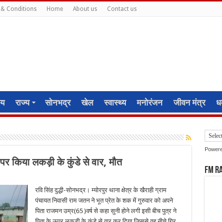
& Conditions
Home
About us
Contact us
ीय
राज्य
सोनभद्र
खेल
स्वास्थ्य
मनोरंजन
जीवन मंत्र
धर
Power
 ऊपर किया लकड़ी के कुंडे से वार, मौत
FM R
रवि सिंह दुद्धी-सोनभद्र। म्योरपुर थाना क्षेत्र के खैराही ग्राम
पंचायत निवासी राम जतन ने भूत प्रेत के शक में गुरुवार को अपने
पिता राजमन उम्र(65 )वर्ष से कहा सुनी होने लगी इसी बीच पुत्र ने
पिता के ऊपर लकड़ी के कुंडे से वार कर दिया जिससे वह नीचे गिर