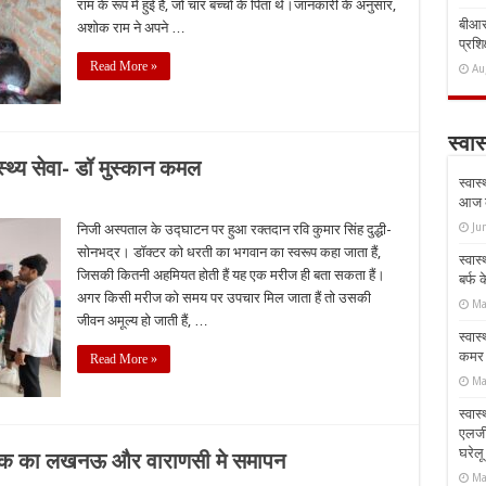
राम के रूप में हुई है, जो चार बच्चों के पिता थे।जानकारी के अनुसार,
बीआरस
अशोक राम ने अपने …
प्रशिक
Read More »
Au
स्वास
ास्थ्य सेवा- डॉ मुस्कान कमल
स्वास
आज क
Ju
निजी अस्पताल के उद्घाटन पर हुआ रक्तदान रवि कुमार सिंह दुद्धी-
सोनभद्र। डॉक्टर को धरती का भगवान का स्वरूप कहा जाता हैं,
स्वास
जिसकी कितनी अहमियत होती हैं यह एक मरीज ही बता सकता हैं।
बर्फ
अगर किसी मरीज को समय पर उपचार मिल जाता हैं तो उसकी
Ma
जीवन अमूल्य हो जाती हैं, …
स्वास
कमर औ
Read More »
Ma
स्वास
एलर्
घरेल
लिनिक का लखनऊ और वाराणसी मे समापन
Ma