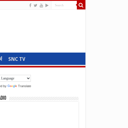
्म
SNC TV
ed by
Translate
adio