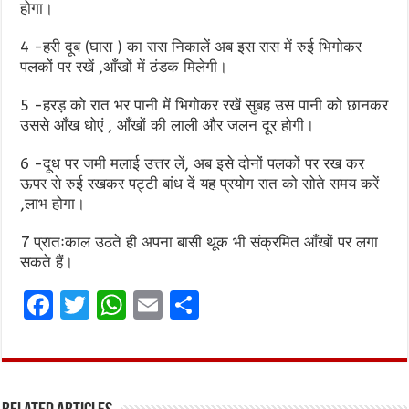
होगा।
4 -हरी दूब (घास ) का रास निकालें अब इस रास में रुई भिगोकर
पलकों पर रखें ,आँखों में ठंडक मिलेगी।
5 -हरड़ को रात भर पानी में भिगोकर रखें सुबह उस पानी को छानकर
उससे आँख धोएं , आँखों की लाली और जलन दूर होगी।
6 -दूध पर जमी मलाई उत्तर लें, अब इसे दोनों पलकों पर रख कर
ऊपर से रुई रखकर पट्टी बांध दें यह प्रयोग रात को सोते समय करें
,लाभ होगा।
7 प्रातःकाल उठते ही अपना बासी थूक भी संक्रमित आँखों पर लगा
सकते हैं।
F
T
W
E
S
a
w
h
m
h
ce
it
at
ai
ar
b
te
s
l
e