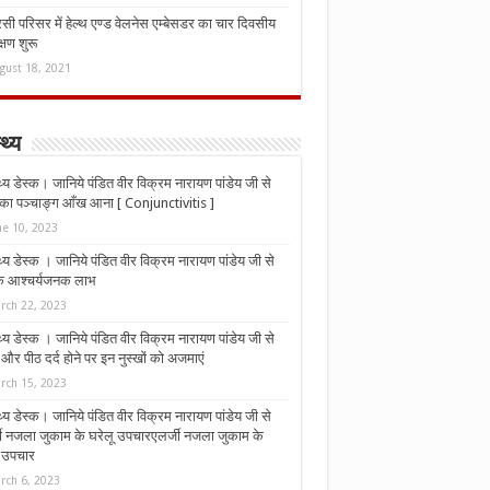
ी परिसर में हेल्थ एण्ड वेलनेस एम्बेसडर का चार दिवसीय
्षण शुरू
gust 18, 2021
्थ्य
्थ्य डेस्क। जानिये पंडित वीर विक्रम नारायण पांडेय जी से
ा पञ्चाङ्ग आँख आना [ Conjunctivitis ]
ne 10, 2023
्थ्य डेस्क । जानिये पंडित वीर विक्रम नारायण पांडेय जी से
 के आश्चर्यजनक लाभ
rch 22, 2023
्थ्य डेस्क । जानिये पंडित वीर विक्रम नारायण पांडेय जी से
र पीठ दर्द होने पर इन नुस्‍खों को अजमाएं
rch 15, 2023
्थ्य डेस्क। जानिये पंडित वीर विक्रम नारायण पांडेय जी से
जी नजला जुकाम के घरेलू उपचारएलर्जी नजला जुकाम के
ू उपचार
rch 6, 2023