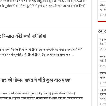
जीत कौर ने इंडोनेशिया के शहर लाबूआन बाजू में सम्पन्न हुए 23वें प्रेसिडेंट्स कप
बीआरस
।भारत के मुक्केबाजी दल ने इस टूर्नामेंट में कुल सात स्वर्ण और दो रजत पदक जीते, जिनमें
प्रशिक
Au
स्वास
पर फिलाल कोई चर्चा नहीं होगी
स्वास
आज क
Ju
फ कर दिया कि विश्व कप में टीम इंडिया के प्रदर्शन पर फिलाल कोई चर्चा नहीं
सेमीफाइनल में न्यूजीलैंड की टीम ने टीम इंडिया को बाहर का रास्ता कर …
स्वास
बर्फ
Ma
स्वास
कमर औ
कुमार को गोल्ड, भारत ने जीते कुल आठ पदक
Ma
स्वास
 लेकिन इनमें से जीत सिर्फ आशीष कुमार को हासिल हुई। खेल डेस्क।एशियाई
एलर्
िवार को भी थाईलैंड ओपन बॉक्सिंग चैम्पियनशिप में अपना जीत का सिलसिला जारी
घरेल
Ma