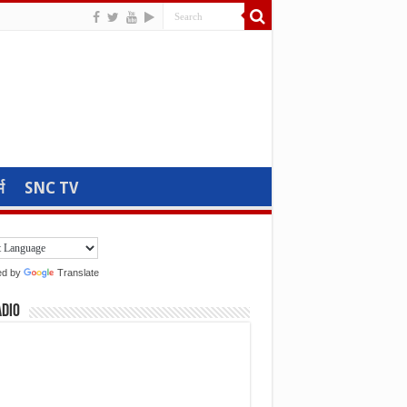
म
SNC TV
ed by
Translate
adio