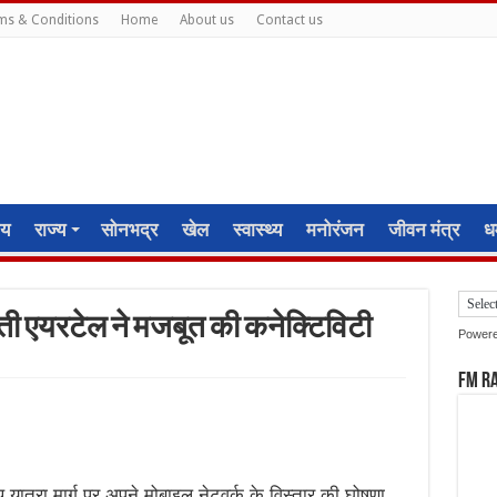
ms & Conditions
Home
About us
Contact us
ीय
राज्य
सोनभद्र
खेल
स्वास्थ्य
मनोरंजन
जीवन मंत्र
धर
ती एयरटेल ने मजबूत की कनेक्टिविटी
Power
FM R
त्रा मार्ग पर अपने मोबाइल नेटवर्क के विस्तार की घोषणा