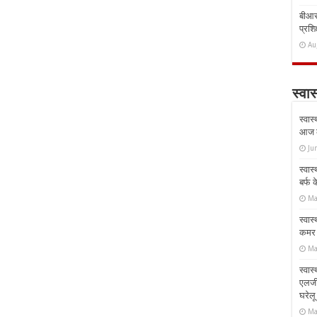
बीआरस
प्रशिक
Au
स्वास
स्वास
आज क
Ju
स्वास
बर्फ
Ma
स्वास
कमर औ
Ma
स्वास
एलर्
घरेल
Ma