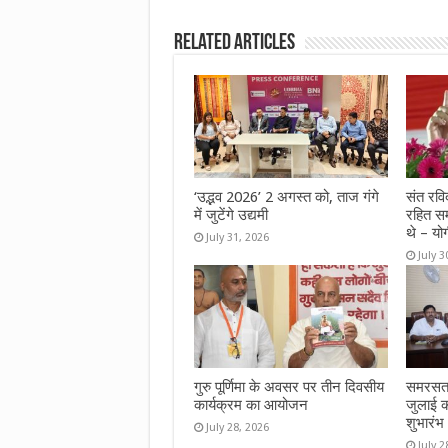
b
te
s
l
e
Related Articles
o
r
A
o
p
k
p
‘उद्भव 2026’ 2 अगस्त को, ताज गंगे
संत रवि
में जुटेंगे उद्यमी
रहित स
थे – यो
July 31, 2026
July 3
गुरु पूर्णिमा के अवसर पर तीन दिवसीय
समरसता
कार्यक्रम का आयोजन
जुलाई क
शुभारंभ
July 28, 2026
July 2