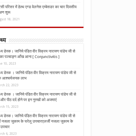
ी परिसर में हेल्थ एण्ड वेलनेस एम्बेसडर का चार दिवसीय
्षण शुरू
gust 18, 2021
्थ्य
्थ्य डेस्क। जानिये पंडित वीर विक्रम नारायण पांडेय जी से
ा पञ्चाङ्ग आँख आना [ Conjunctivitis ]
ne 10, 2023
्थ्य डेस्क । जानिये पंडित वीर विक्रम नारायण पांडेय जी से
 के आश्चर्यजनक लाभ
rch 22, 2023
्थ्य डेस्क । जानिये पंडित वीर विक्रम नारायण पांडेय जी से
र पीठ दर्द होने पर इन नुस्‍खों को अजमाएं
rch 15, 2023
्थ्य डेस्क। जानिये पंडित वीर विक्रम नारायण पांडेय जी से
जी नजला जुकाम के घरेलू उपचारएलर्जी नजला जुकाम के
ू उपचार
rch 6, 2023