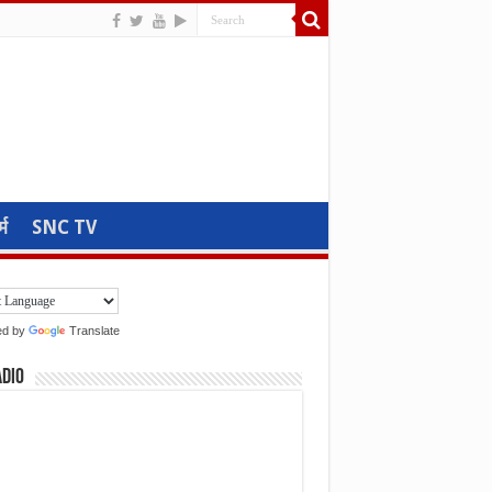
्म
SNC TV
ed by
Translate
adio