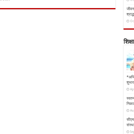
जीवन 
श्राद्
Oc
शिक्षा
*अभि
शुभार
Ap
स्वतन
निकाल
Au
सीएम 
संस्था
Se