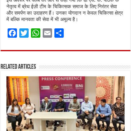
नेतृत्व में ब्रेथ ईज़ी टीम के चिकित्सक समाज के लिए निरंतर सेवा
और समर्पण का उदाहरण हैं। उनका योगदान न केवल चिकित्सा क्षेत्र
में बल्कि मानवता की सेवा में भी अमूल्य है।
F
T
W
E
S
a
w
h
m
h
ce
it
at
ai
ar
b
te
s
l
e
Related Articles
o
r
A
o
p
k
p