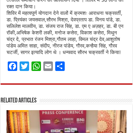
रक्त दान किया।
शिविर में महत्वपूर्ण योगदान देने वालों में क्रमशः आराधना चक्रवर्ती,
डा. प्रियंका जयसवाल,सौरभ मिश्रा, देवप्रताप डा. विनय पांडे, डा.
सलिलेश मालवीय, डा. संजय राज सिंह, डा. एम ए अज़हर, डा. बी एन
रॉकी,अभिषेक केशरी लकी, मनोज कसेरा, विकाश कसेरा, मिथुन
चंद्र दे, प्रभात रंजन मिश्रा,गौतम लाहा, विमल चंद्र देव,आशुतोष
पांडेय अमित साहा, संदीप, नीरज पांडेय, गौरव,कन्हैया सिंह, गौरव
चटर्जी, सागर इत्यादि लोग थे । धन्यवाद सौरभ चक्रवर्ती ने किया!
F
T
W
E
S
a
w
h
m
h
ce
it
at
ai
ar
b
te
s
l
e
Related Articles
o
r
A
o
p
k
p