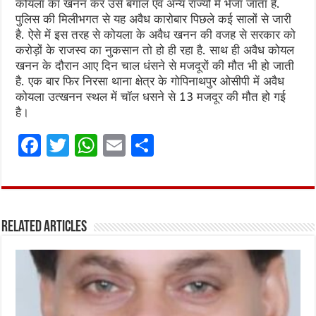
कोयला का खनन कर उसे बंगाल एवं अन्य राज्यों में भेजा जाता है.
पुलिस की मिलीभगत से यह अवैध कारोबार पिछले कई सालों से जारी
है. ऐसे में इस तरह से कोयला के अवैध खनन की वजह से सरकार को
करोड़ों के राजस्व का नुकसान तो हो ही रहा है. साथ ही अवैध कोयल
खनन के दौरान आए दिन चाल धंसने से मजदूरों की मौत भी हो जाती
है. एक बार फिर निरसा थाना क्षेत्र के गोपिनाथपुर ओसीपी में अवैध
कोयला उत्खनन स्थल में चॉल धसने से 13 मजदूर की मौत हो गई
है।
F
T
W
E
S
a
w
h
m
h
ce
it
at
ai
ar
b
te
s
l
e
Related Articles
o
r
A
o
p
k
p