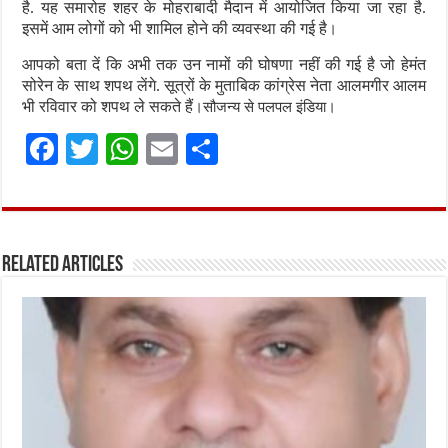
है. यह समारोह शहर के मोहराबादी मैदान में आयोजित किया जा रहा है.
।
इसमें आम लोगों को भी शामिल होने की व्यवस्था की गई है
आपको बता दें कि अभी तक उन नामों की घोषणा नहीं की गई है जो हेमंत
सोरेन के साथ शपथ लेंगे. सूत्रों के मुताबिक कांग्रेस नेता आलमगीर आलम
।सौजन्य से पलपल इंडिया।
भी रविवार को शपथ ले सकते हैं
F
T
W
E
S
a
w
h
m
h
ce
it
at
ai
ar
b
te
s
l
e
Related Articles
o
r
A
o
p
k
p