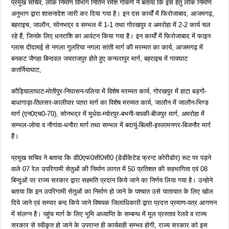
प्रमुख सचिव, लोक निर्माण विभाग नितिन रमेश गोकर्ण ने बताया कि इस हेतु लोक निर्माण
अनुभाग द्वारा शासनादेश जारी कर दिया गया है। इन दस कार्यों में फिरोजाबाद, आजमगढ़,
बहराइच, जालौन, सोनभद्र व सम्भल में 1-1 तथा गोरखपुर व अमरोहा में 2-2 कार्य चल
रहे हैं, जिनके लिए धनराशि का आवंटन किया गया है। इन कार्यों में फिरोजाबाद में फाइन
ग्लास दीदामई से नगला गुलरिया नगला सांती मार्ग की मरम्मत का कार्य, आजमगढ़ में
बनकट जैगहा बिन्दवल जयराजपुर होते हुए कन्घरापुर मार्ग, बहराइच में गायघाट
कतर्नियाघाट,
कौड़ियालाघाट-मोतीपुर-निघासन-पलिया में विशेष मरम्मत कार्य, गोरखपुर में हाटा बड़गों-
बाधागाड़ा-तिलसर-कालीपार पतरा मार्ग का विशेष मरम्मत कार्य, जालौन में जालौन-भिण्ड
मार्ग (एन0एच0-70), सोनभद्र में मुर्धवा-म्योरपुर-बभनी-चपकी-बीजपुर मार्ग, अमरोहा में
सम्भल-जोया व नौगांवा-धनौरा मार्ग तथा सम्भल में बदायुं-बिल्सी-इस्लामनगर-बिजनौर मार्ग
हैं।
प्रमुख सचिव ने बताया कि डी0एफ0सी0सी0 (डेडीकेटेड फ्रन्ट कोरीडोर) रूट पर पड़ने
वाले 07 रेल उपरिगामी सेतुओं की निर्माण लागत में 50 प्रतिशत की सहभागिता एवं 08
बिन्दुओं पर राज्य सरकार द्वारा सहमति प्रदान किये जाने का निर्णय लिया गया है। उन्होने
बताया कि इन उपरिगामी सेतुओं का निर्माण हो जाने के पश्चात उसे यातायात के लिए खोल
दिये जाने एवं सम्पार बन्द किये जाने विषयक जिलाधिकारी द्वारा प्रदत्त प्रमाण-पत्र आगणन
में संलग्न है। पहुंच मार्ग के लिए भूमि अध्याप्ति के सम्बन्ध में मूल प्रस्ताव रेलवे व राज्य
सरकार से स्वीकृत हो जाने के उपरान्त ही कार्यवाही सम्भव होगी, राज्य सरकार को इस