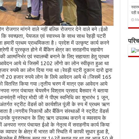
स्वास
दही 
Ma
ोग रोजगार मांगने वाले नहीं बल्कि रोजगार देने वाले बने।ईओ
कि स्वच्छता, पेयजल एवं स्वास्थ्य के साथ साथ रेहड़ी पटरी
परि
ना हमारी प्रथम प्राथमिकता है। प्रदेश में उत्कृष्ट कार्य करने
 में पुरस्कृत होने में बैंकिग क्षेत्र का सराहनीय सहयोग
ी आत्मनिर्भर एवं स्वालम्बी बनाने के लिए सहायता हेतु प्रथम
आवेदन आये थे जिसमें 1202 लोंगो का लोन स्वीकृत हुआ था
ार रुपये का लोन दिया गया था।रेवड़ी पटरी दुकान दारो द्वारा
ोगों 20 हजार रुपये लोन के लिये आवेदन आये थे।जिसमें 165
को वितरित किया गया।तृतीय चरण में मात्र एक आवेदन आये
नपरा नगर पंचायत चेयरमैन विश्राम प्रसाद बैसवार ने बताया
रधानमंत्री नरेंद्र मोदी जी ने पीएम स्वनिधि का शुभारंभ 1 जून,
्गत स्ट्रीट वेंडर्स को कार्यशील पूंजी के रुप में प्रथम ऋण
 है।नगरीय निकायों और बैंकिंग संस्थाओं ने स्ट्रीट वेंडर्स
ा उनके पुनरुत्थान के लिए ऋण उपलब्ध कराने व व्यवसाय के
में अनपरा नगर पंचायत ईओ के नेतृत्व में सराहनीय कार्य किया
िक व्यापार के क्षेत्र में भारत की स्थिति में काफी सुधार हुआ है,
िजनेस में वैश्विक स्तर पर 142वें स्थान पर था वह आज 50 से