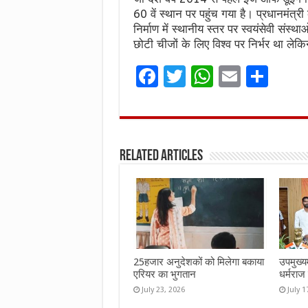
60 वें स्थान पर पहुंच गया है। प्रधानमंत्
निर्माण में स्थानीय स्तर पर स्वयंसेवी संस्थ
छोटी चीजों के लिए विश्व पर निर्भर था ले
F
T
W
E
S
a
w
h
m
h
ce
it
at
ai
ar
b
te
s
l
e
Related Articles
o
r
A
o
p
k
p
25हजार अनुदेशकों को मिलेगा बकाया
उपमुख्यम
एरियर का भुगतान
धर्मराज 
July 23, 2026
July 1