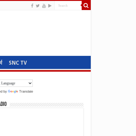
्म
SNC TV
ed by
Translate
adio