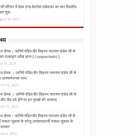
ी परिसर में हेल्थ एण्ड वेलनेस एम्बेसडर का चार दिवसीय
्षण शुरू
gust 18, 2021
्थ्य
्थ्य डेस्क। जानिये पंडित वीर विक्रम नारायण पांडेय जी से
ा पञ्चाङ्ग आँख आना [ Conjunctivitis ]
ne 10, 2023
्थ्य डेस्क । जानिये पंडित वीर विक्रम नारायण पांडेय जी से
 के आश्चर्यजनक लाभ
rch 22, 2023
्थ्य डेस्क । जानिये पंडित वीर विक्रम नारायण पांडेय जी से
र पीठ दर्द होने पर इन नुस्‍खों को अजमाएं
rch 15, 2023
्थ्य डेस्क। जानिये पंडित वीर विक्रम नारायण पांडेय जी से
जी नजला जुकाम के घरेलू उपचारएलर्जी नजला जुकाम के
ू उपचार
rch 6, 2023