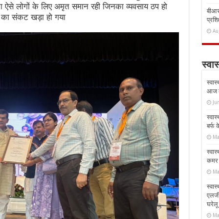
ऐसे लोगों के लिए अमृत समान रही जिनका व्यवसाय ठप हो
बीआरस
न का संकट खड़ा हो गया
प्रशिक
Au
स्वास
स्वास
आज क
Ju
स्वास
बर्फ
Ma
स्वास
कमर औ
Ma
स्वास
एलर्
घरेल
Ma