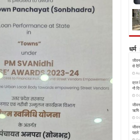
धर्म
जीवन 
से दै
Au
व्रत क
नौ दि
Oc
जीवन 
ऋषि औ
Oc
जीवन 
पहले 
Oc