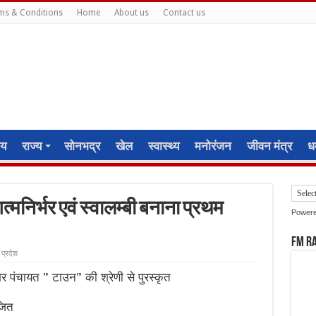
ms & Conditions
Home
About us
Contact us
ीय
राज्य
सोनभद्र
खेल
स्वास्थ्य
मनोरंजन
जीवन मंत्र
धर
त्मनिर्भर एवं स्वालम्बी बनाना प्रथम
Power
FM R
 प्रदेश
गर पंचायत ” टाउन” की श्रेणी से पुरस्कृत
जित