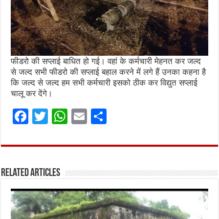
फीडरो की सप्लाई बाधित हो गई। वहां के कर्मचारी मेहनत कर जल्द
से जल्द सभी फीडरो की सप्लाई बहाल करने में लगे हैं उनका कहना है
कि जल्द से जल्द हम सभी कर्मचारी इसको ठीक कर विद्युत सप्लाई
चालू कर देंगे।
F
T
W
E
S
a
w
h
m
h
ce
it
at
ai
ar
b
te
s
l
e
Related Articles
o
r
A
o
p
k
p