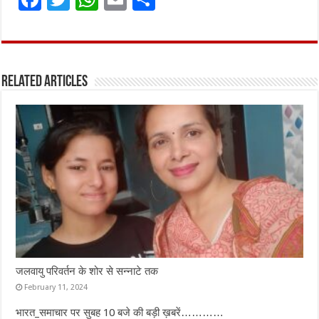
a
w
h
m
h
ce
it
at
ai
ar
b
te
s
l
e
Related Articles
o
r
A
o
p
k
p
जलवायु परिवर्तन के शोर से सन्नाटे तक
February 11, 2024
भारत_समाचार पर सुबह 10 बजे की बड़ी ख़बरें…………