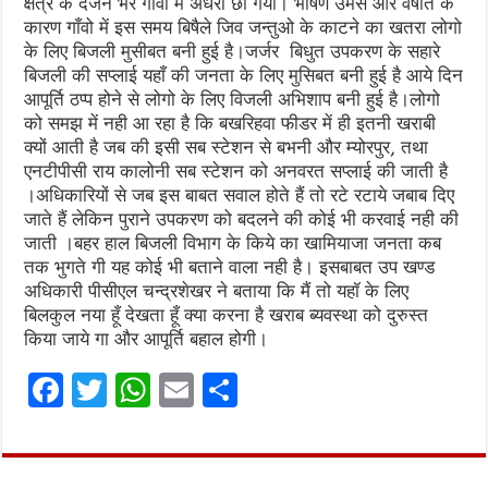
क्षेत्र के दर्जन भर गाँवो में अँधेरा छा गया। भीषण उमस और वर्षात के
कारण गाँवो में इस समय बिषैले जिव जन्तुओ के काटने का खतरा लोगो
के लिए बिजली मुसीबत बनी हुई है।जर्जर बिधुत उपकरण के सहारे
बिजली की सप्लाई यहाँ की जनता के लिए मुसिबत बनी हुई है आये दिन
आपूर्ति ठप्प होने से लोगो के लिए विजली अभिशाप बनी हुई है।लोगो
को समझ में नही आ रहा है कि बखरिहवा फीडर में ही इतनी खराबी
क्यों आती है जब की इसी सब स्टेशन से बभनी और म्योरपुर, तथा
एनटीपीसी राय कालोनी सब स्टेशन को अनवरत सप्लाई की जाती है
।अधिकारियों से जब इस बाबत सवाल होते हैं तो रटे रटाये जबाब दिए
जाते हैं लेकिन पुराने उपकरण को बदलने की कोई भी करवाई नही की
जाती ।बहर हाल बिजली विभाग के किये का खामियाजा जनता कब
तक भुगते गी यह कोई भी बताने वाला नही है। इसबाबत उप खण्ड
अधिकारी पीसीएल चन्द्रशेखर ने बताया कि मैं तो यहॉ के लिए
बिलकुल नया हूँ देखता हूँ क्या करना है खराब ब्यवस्था को दुरुस्त
किया जाये गा और आपूर्ति बहाल होगी।
F
T
W
E
S
a
w
h
m
h
ce
it
at
ai
ar