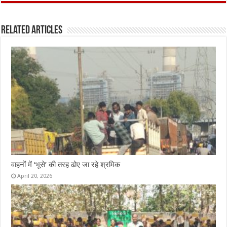
ce
it
at
ai
ar
b
te
s
l
e
Related Articles
o
r
A
o
p
k
p
वाहनों में ‘भूसे’ की तरह ढोए जा रहे श्रमिक
April 20, 2026