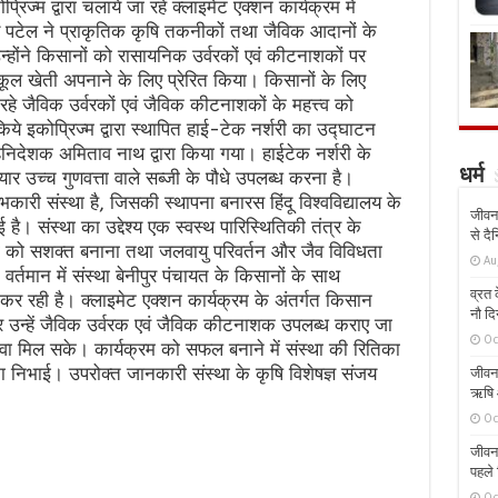
िज्म द्वारा चलाये जा रहे क्लाइमेट एक्शन कार्यक्रम में
य पटेल ने प्राकृतिक कृषि तकनीकों तथा जैविक आदानों के
होंने किसानों को रासायनिक उर्वरकों एवं कीटनाशकों पर
ूल खेती अपनाने के लिए प्रेरित किया। किसानों के लिए
ा रहे जैविक उर्वरकों एवं जैविक कीटनाशकों के महत्त्व को
ये इकोप्रिज्म द्वारा स्थापित हाई-टेक नर्शरी का उद्घाटन
सहनिदेशक अमिताव नाथ द्वारा किया गया। हाईटेक नर्शरी के
धर्म
यार उच्च गुणवत्ता वाले सब्जी के पौधे उपलब्ध करना है।
ारी संस्था है, जिसकी स्थापना बनारस हिंदू विश्वविद्यालय के
जीवन 
गई है। संस्था का उद्देश्य एक स्वस्थ पारिस्थितिकी तंत्र के
से दै
िका को सशक्त बनाना तथा जलवायु परिवर्तन और जैव विविधता
Au
र्तमान में संस्था बेनीपुर पंचायत के किसानों के साथ
व्रत क
य कर रही है। क्लाइमेट एक्शन कार्यक्रम के अंतर्गत किसान
नौ दि
 कर उन्हें जैविक उर्वरक एवं जैविक कीटनाशक उपलब्ध कराए जा
Oc
़ावा मिल सके। कार्यक्रम को सफल बनाने में संस्था की रितिका
का निभाई। उपरोक्त जानकारी संस्था के कृषि विशेषज्ञ संजय
जीवन 
ऋषि औ
Oc
जीवन 
पहले 
Oc