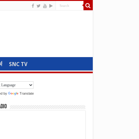
्म
SNC TV
ed by
Translate
adio