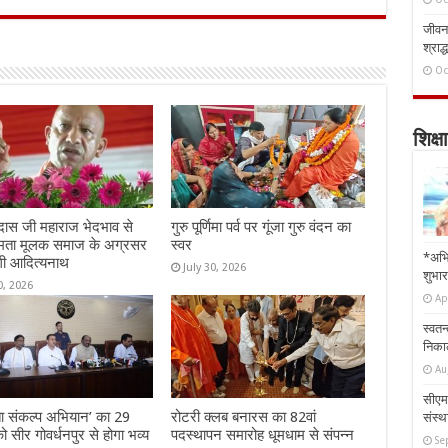
जीवन 
श्राद्
Oc
शिक्षा
दास जी महाराज भेदभाव से
गुरु पूर्णिमा पर्व पर गूंजा गुरु वंदन का
मता मूलक समाज के अग्रसर
स्वर
*अभि
गी आदित्यनाथ
July 30, 2026
शुभार
0, 2026
Ap
स्वतन
निकाल
Au
सीएम 
 संकल्प अभियान’ का 29
रोटरी क्लब बनारस का 82वां
संस्था
ो सीर गोवर्धनपुर से होगा भव्य
पदस्थापन समारोह धूमधाम से संपन्न
Se