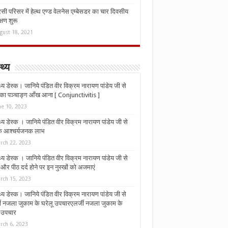
ी परिसर में हेल्थ एण्ड वेलनेस एम्बेसडर का चार दिवसीय
्षण शुरू
gust 18, 2021
्थ्य
्थ्य डेस्क। जानिये पंडित वीर विक्रम नारायण पांडेय जी से
ा पञ्चाङ्ग आँख आना [ Conjunctivitis ]
ne 10, 2023
्थ्य डेस्क । जानिये पंडित वीर विक्रम नारायण पांडेय जी से
 के आश्चर्यजनक लाभ
rch 22, 2023
्थ्य डेस्क । जानिये पंडित वीर विक्रम नारायण पांडेय जी से
र पीठ दर्द होने पर इन नुस्‍खों को अजमाएं
rch 15, 2023
्थ्य डेस्क। जानिये पंडित वीर विक्रम नारायण पांडेय जी से
जी नजला जुकाम के घरेलू उपचारएलर्जी नजला जुकाम के
ू उपचार
rch 6, 2023