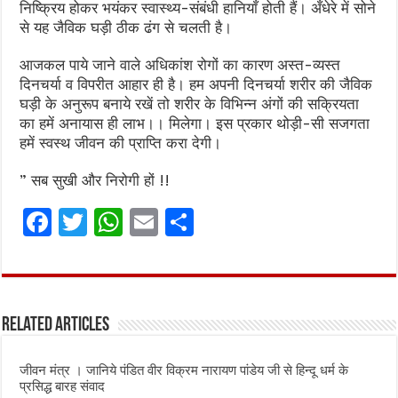
निष्क्रिय होकर भयंकर स्वास्थ्य-संबंधी हानियाँ होती हैं। अँधेरे में सोने
से यह जैविक घड़ी ठीक ढंग से चलती है।
आजकल पाये जाने वाले अधिकांश रोगों का कारण अस्त-व्यस्त
दिनचर्या व विपरीत आहार ही है। हम अपनी दिनचर्या शरीर की जैविक
घड़ी के अनुरूप बनाये रखें तो शरीर के विभिन्न अंगों की सक्रियता
का हमें अनायास ही लाभ।। मिलेगा। इस प्रकार थोड़ी-सी सजगता
हमें स्वस्थ जीवन की प्राप्ति करा देगी।
” सब सुखी और निरोगी हों !!
F
T
W
E
S
a
w
h
m
h
ce
it
at
ai
ar
b
te
s
l
e
Related Articles
o
r
A
o
p
जीवन मंत्र । जानिये पंडित वीर विक्रम नारायण पांडेय जी से हिन्दू धर्म के
k
p
प्रसिद्ध बारह संवाद