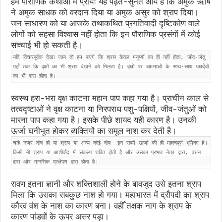
हम पौराणिक कथाओं में प्रायः यह पढ़ते-सुनते आये हैं कि अमुक ऋषि
ने अमुक साधक को वरदान दिया या अमुक असुर को श्राप दिया।
जन साधारण को या आजके तथाकथित प्रगतिवादी दृष्टिकोण वाले
लोगों को सहसा विश्वास नहीं होता कि इन पौराणिक प्रसंगों में कोई
सच्चाई भी हो सकती है।
यदि विचारपूर्वक देखा जाय तो हम पाएंगे कि श्राप केवल मनुष्यों का ही नहीं होता, जीव-जंतु
यहाँ तक कि वृक्षों का भी श्राप देखने को मिलता है। वृक्षों पर आत्माओं के साथ-साथ यक्षदेवों
का भी वास होता है।
स्वस्थ हरा-भरा वृक्ष काटना महान पाप कहा गया है। प्राचीन काल से
तत्वदृष्टाओं ने वृक्ष काटना या निरपराध पशु-पक्षियों, जीव-जंतुओं को
मारना पाप कहा गया है। इसके पीछे शायद यही कारण है। उनकी
ऊर्जा घनीभूत होकर व्यक्तियों का समूल नाश कर देती है।
चाहे नज़र दोष हो या श्राप या अन्य कोई दोष--इन सबमें ऊर्जा की ही महत्वपूर्ण भूमिका है।
किसी भी श्राप या आशीर्वाद में संकल्प शक्ति होती है और उसका प्रभाव नेत्र द्वारा, वचन
द्वारा और मानसिक प्रक्षेपण द्वारा होता है।
रावण इतना ज्ञानी और शक्तिशाली होने के बावजूद उसे इतना श्राप
मिला कि उसका सबकुछ नाश हो गया। महाभारत में द्रौपदी का श्राप
कौरव वंश के नाश का कारण बना। वहीँ तक्षक नाग के श्राप के
कारण पांडवों के ऊपर असर पड़ा।