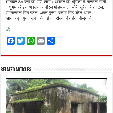
शानदार 84 रनों की पारी खेली। अंपायर की भूमिका में नारायण सोनी
व शुभम रहे इस अवसर पर नीरज पांडेय,माला चौबे, सुरेश सिंह पटेल,
रामनारायण सिंह पटेल, अमृत गुप्ता, संतोष सिंह पटेल अमन
खान,अमृत गुप्ता समेत सैकड़ों की संख्या में दर्शक मौजूद थे।
F
T
W
E
S
a
w
h
m
h
ce
it
at
ai
ar
b
te
s
l
e
Related Articles
o
r
A
o
p
k
p