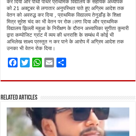
कर दिया और पौथी पाथर प्राथमिक विद्यालय के सहायक अध्यापक
को 21 अक्टूबर से लगातार अनुपस्थित पाते हुए अग्रिम आदेश तक
वेतन को अवरुद्ध कर दिया , प्राथमिक विद्यालय तेनुडाँड़ के शिक्षा
मित्र सुरेश चंद का भी वेतन पर रोक।लगा दिया और प्राथमिक
विद्यालय झिल्ली महुआ के निरीक्षण के दौरान अध्यापिका सुगीता कुमारी
द्वारा कम्पोजिट ग्रांट में व्यय की धनराशि के सम्बंध में कोई भी
अभिलेख साक्ष्य प्रस्तुत न कर पाने के आरोप में अग्रिम आदेश तक
उनका भी वेतन रोक दिया।
F
T
W
E
S
a
w
h
m
h
ce
it
at
ai
ar
b
te
s
l
e
Related Articles
o
r
A
o
p
k
p