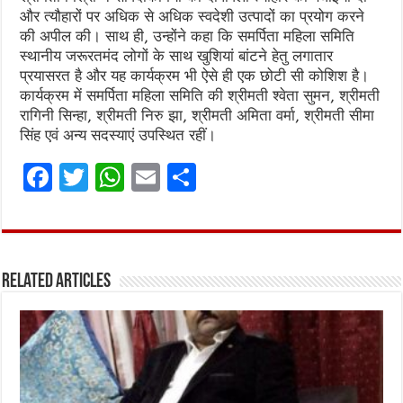
और त्यौहारों पर अधिक से अधिक स्वदेशी उत्पादों का प्रयोग करने
की अपील की। साथ ही, उन्होंने कहा कि समर्पिता महिला समिति
स्थानीय जरूरतमंद लोगों के साथ खुशियां बांटने हेतु लगातार
प्रयासरत है और यह कार्यक्रम भी ऐसे ही एक छोटी सी कोशिश है।
कार्यक्रम में समर्पिता महिला समिति की श्रीमती श्वेता सुमन, श्रीमती
रागिनी सिन्हा, श्रीमती निरु झा, श्रीमती अमिता वर्मा, श्रीमती सीमा
सिंह एवं अन्य सदस्याएं उपस्थित रहीं।
F
T
W
E
S
a
w
h
m
h
ce
it
at
ai
ar
b
te
s
l
e
Related Articles
o
r
A
o
p
k
p