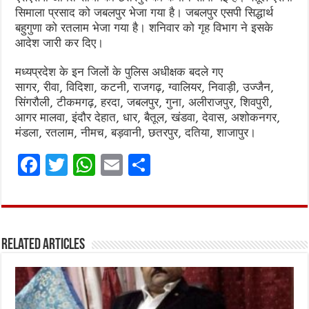
सिमाला प्रसाद को जबलपुर भेजा गया है। जबलपुर एसपी सिद्धार्थ
बहुगुणा को रतलाम भेजा गया है। शनिवार को गृह विभाग ने इसके
आदेश जारी कर दिए।
मध्यप्रदेश के इन जिलों के पुलिस अधीक्षक बदले गए
सागर, रीवा, विदिशा, कटनी, राजगढ़, ग्वालियर, निवाड़ी, उज्जैन,
सिंगरौली, टीकमगढ़, हरदा, जबलपुर, गुना, अलीराजपुर, शिवपुरी,
आगर मालवा, इंदौर देहात, धार, बैतूल, खंडवा, देवास, अशोकनगर,
मंडला, रतलाम, नीमच, बड़वानी, छतरपुर, दतिया, शाजापुर।
F
T
W
E
S
a
w
h
m
h
ce
it
at
ai
ar
b
te
s
l
e
Related Articles
o
r
A
o
p
k
p