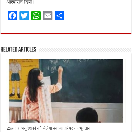
आश्वासन दिया।
F
T
W
E
S
a
w
h
m
h
ce
it
at
ai
ar
b
te
s
l
e
Related Articles
o
r
A
o
p
k
p
25हजार अनुदेशकों को मिलेगा बकाया एरियर का भुगतान