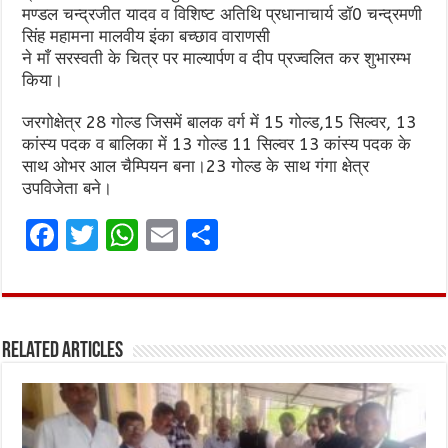
मण्डल चन्द्रजीत यादव व विशिष्ट अतिथि प्रधानाचार्य डॉ0 चन्द्रमणी
सिंह महामना मालवीय इंका बच्छाव वाराणसी
ने माँ सरस्वती के चित्र पर माल्यार्पण व दीप प्रज्वलित कर शुभारम्भ
किया।
जरगोक्षेत्र 28 गोल्ड जिसमें बालक वर्ग में 15 गोल्ड,15 सिल्वर, 13
कांस्य पदक व बालिका में 13 गोल्ड 11 सिल्वर 13 कांस्य पदक के
साथ ओभर आल चैम्पियन बना।23 गोल्ड के साथ गंगा क्षेत्र
उपविजेता बने।
F
T
W
E
S
a
w
h
m
h
ce
it
at
ai
ar
b
te
s
l
e
Related Articles
o
r
A
o
p
k
p