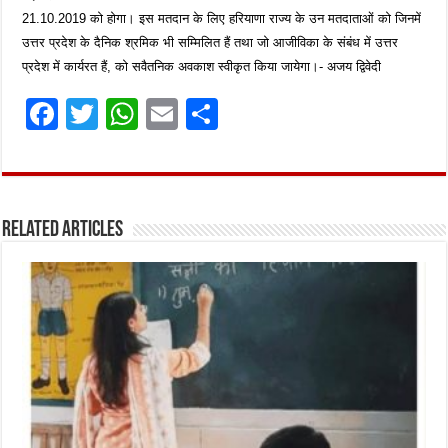
21.10.2019 को होगा। इस मतदान के लिए हरियाणा राज्य के उन मतदाताओं को जिनमें
उत्तर प्रदेश के दैनिक श्रमिक भी सम्मिलित हैं तथा जो आजीविका के संबंध में उत्तर
प्रदेश में कार्यरत हैं, को सवैतनिक अवकाश स्वीकृत किया जायेगा।- अजय द्विवेदी
F
T
W
E
S
a
w
h
m
h
ce
it
at
ai
ar
b
te
s
l
e
Related Articles
o
r
A
o
p
k
p