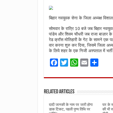
बिहार नवयुवक सेना के जिला अध्यक्ष विशाल
सोमवार के रात्रि 10 बजे जब बिहार नवयुवक
पांडेय और शिवम चौधरी जब राजा बाज़ार के 
रेड क्रॉस मोतिहारी के गेट के सामने एक
वार करना शुरु कर दिया, जिसमे जिला अध्य
के लिये शहर के एक निजी अस्पताल में भर्
F
T
W
E
S
a
w
h
m
h
ce
it
at
ai
ar
b
te
s
l
e
Related Articles
o
r
A
o
p
दादी जानकी के नाम पर जारी होगा
घर के 
k
p
डाक टिकट, पहली पुण्य तिथि पर
की भी सफ