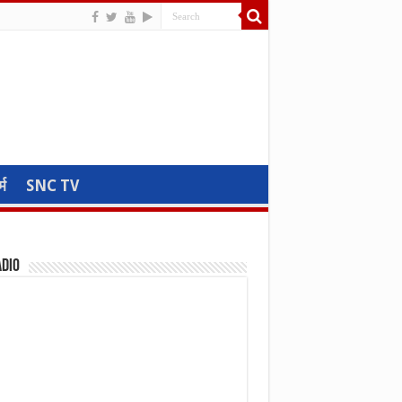
्म
SNC TV
adio