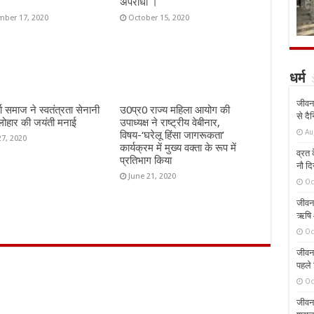
अपराधी ।
ber 17, 2020
October 15, 2020
धर्म
जीवन 
मा समाज ने स्वतंत्रता सेनानी
उ0प्र0 राज्य महिला आयोग की
से दै
 लोहार की जयंती मनाई
उपाध्यक्ष ने राष्ट्रीय वेबीनार,
Au
विषय-‘घरेलू हिंसा जागरूकता’
27, 2020
कार्यक्रम में मुख्य वक्ता के रूप में
व्रत क
प्रतिभाग किया
नौ दि
June 21, 2020
Oc
जीवन 
ऋषि औ
Oc
जीवन 
पहले 
Oc
जीवन 