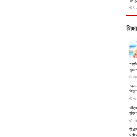
श्राद्
Oc
शिक्षा
*अभि
शुभार
Ap
स्वतन
निकाल
Au
सीएम 
संस्था
Se
बीआरस
प्रशिक