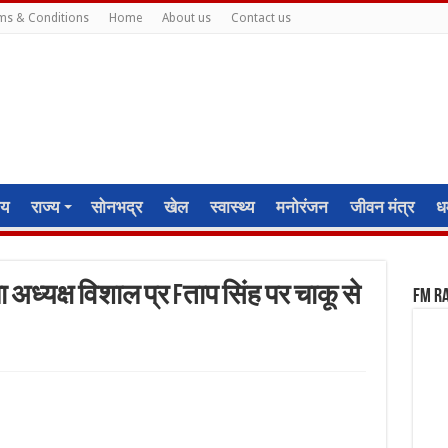
ms & Conditions
Home
About us
Contact us
ीय
राज्य
सोनभद्र
खेल
स्वास्थ्य
मनोरंजन
जीवन मंत्र
धर
अध्यक्ष विशाल प्र fताप सिंह पर चाकू से
FM R