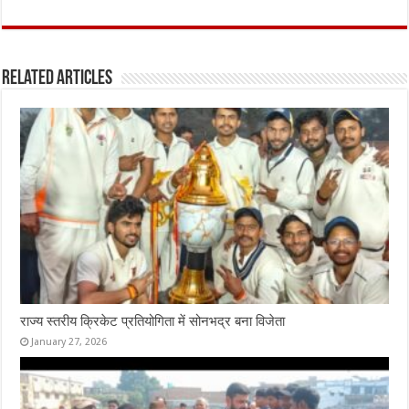
a
w
h
m
h
ce
it
at
ai
ar
b
te
s
l
e
Related Articles
o
r
A
o
p
k
p
राज्य स्तरीय क्रिकेट प्रतियोगिता में सोनभद्र बना विजेता
January 27, 2026