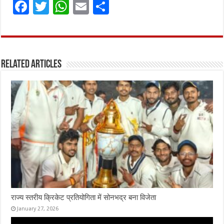
F
T
W
E
S
a
w
h
m
h
ce
it
at
ai
ar
b
te
s
l
e
Related Articles
o
r
A
o
p
k
p
राज्य स्तरीय क्रिकेट प्रतियोगिता में सोनभद्र बना विजेता
January 27, 2026