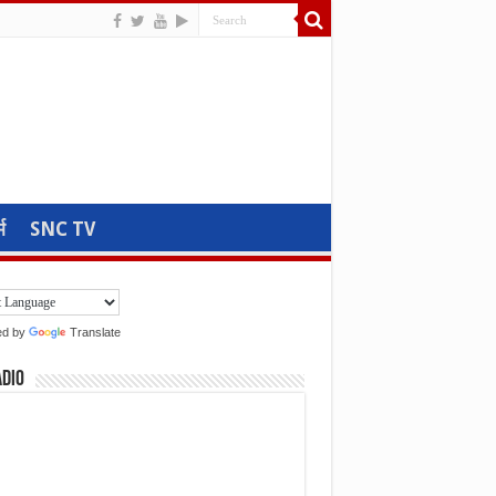
म
SNC TV
ed by
Translate
adio