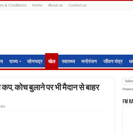
ms & Conditions
Home
About us
Contact us
ीय
राज्य
सोनभद्र
खेल
स्वास्थ्य
मनोरंजन
जीवन मंत्र
धर्
 कप, कोच बुलाने पर भी मैदान से बाहर
Power
FM R
खेल