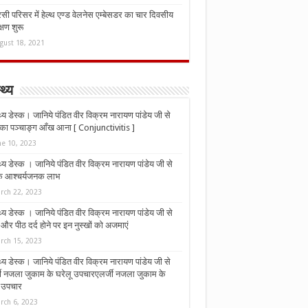
ी परिसर में हेल्थ एण्ड वेलनेस एम्बेसडर का चार दिवसीय
्षण शुरू
gust 18, 2021
्थ्य
्थ्य डेस्क। जानिये पंडित वीर विक्रम नारायण पांडेय जी से
ा पञ्चाङ्ग आँख आना [ Conjunctivitis ]
ne 10, 2023
्थ्य डेस्क । जानिये पंडित वीर विक्रम नारायण पांडेय जी से
 के आश्चर्यजनक लाभ
rch 22, 2023
्थ्य डेस्क । जानिये पंडित वीर विक्रम नारायण पांडेय जी से
र पीठ दर्द होने पर इन नुस्‍खों को अजमाएं
rch 15, 2023
्थ्य डेस्क। जानिये पंडित वीर विक्रम नारायण पांडेय जी से
जी नजला जुकाम के घरेलू उपचारएलर्जी नजला जुकाम के
ू उपचार
rch 6, 2023