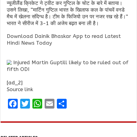
न्यूजीलैंड क्रिकेट ने ट्वीट कर गुप्टिल के चोट के बारे में बताया।
उसने लिखा, “मार्टिन गुप्टिल भारत के खिलाफ कल के पांचवें वनडे
मैच में खेलना संदिग्ध है। टीम के फिजियो उन पर नजर रख रहे हैं।”
भारत ने सीरीज में 3-1 की अजेय बढ़त बना ली है।
Download Dainik Bhaskar App to read Latest
Hindi News Today
Injured Martin Guptill likely to be ruled out of
fifth ODI
[ad_2]
Source link
F
T
W
E
S
a
w
h
m
h
ce
it
at
ai
ar
b
te
s
l
e