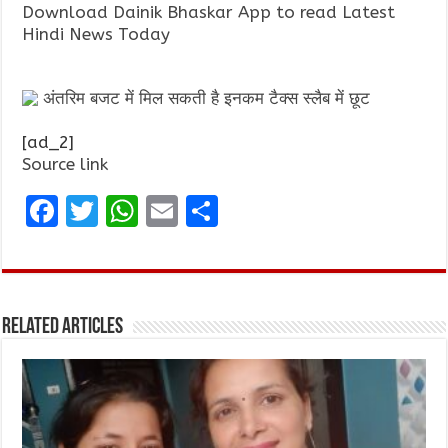
Download Dainik Bhaskar App to read Latest
Hindi News Today
अंतरिम बजट में मिल सकती है इनकम टैक्स स्लैब में छूट
[ad_2]
Source link
F
T
W
E
S
a
w
h
m
h
ce
it
at
ai
ar
b
te
s
l
e
Related Articles
o
r
A
o
p
k
p