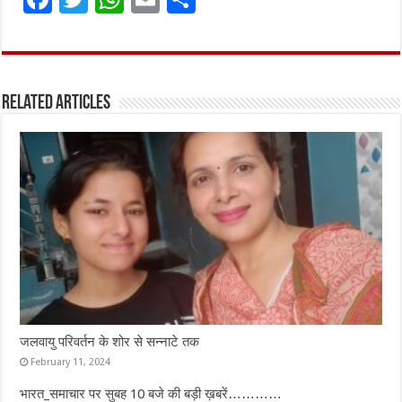
a
w
h
m
h
ce
it
at
ai
ar
b
te
s
l
e
Related Articles
o
r
A
o
p
k
p
जलवायु परिवर्तन के शोर से सन्नाटे तक
February 11, 2024
भारत_समाचार पर सुबह 10 बजे की बड़ी ख़बरें…………