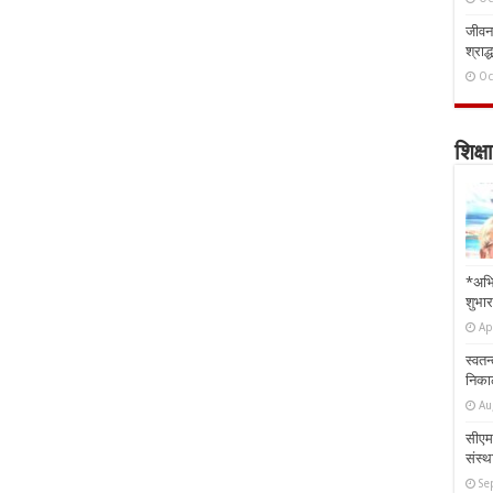
जीवन 
श्राद्
Oc
शिक्षा
*अभि
शुभार
Ap
स्वतन
निकाल
Au
सीएम 
संस्था
Se