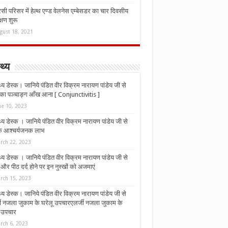
ी परिसर में हेल्थ एण्ड वेलनेस एम्बेसडर का चार दिवसीय
्षण शुरू
gust 18, 2021
्थ्य
्थ्य डेस्क। जानिये पंडित वीर विक्रम नारायण पांडेय जी से
ा पञ्चाङ्ग आँख आना [ Conjunctivitis ]
ne 10, 2023
्थ्य डेस्क । जानिये पंडित वीर विक्रम नारायण पांडेय जी से
 के आश्चर्यजनक लाभ
rch 22, 2023
्थ्य डेस्क । जानिये पंडित वीर विक्रम नारायण पांडेय जी से
र पीठ दर्द होने पर इन नुस्‍खों को अजमाएं
rch 15, 2023
्थ्य डेस्क। जानिये पंडित वीर विक्रम नारायण पांडेय जी से
जी नजला जुकाम के घरेलू उपचारएलर्जी नजला जुकाम के
ू उपचार
rch 6, 2023