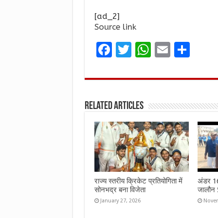
[ad_2]
Source link
F
T
W
E
S
a
w
h
m
h
ce
it
at
ai
ar
b
te
s
l
e
Related Articles
o
r
A
o
p
k
p
राज्य स्तरीय क्रिकेट प्रतियोगिता में
अंडर 16 
सोनभद्र बना विजेता
जालौन 5
January 27, 2026
Novem