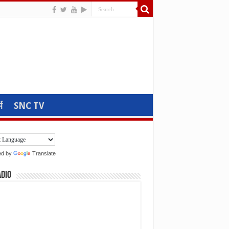
म
SNC TV
ed by
Translate
adio