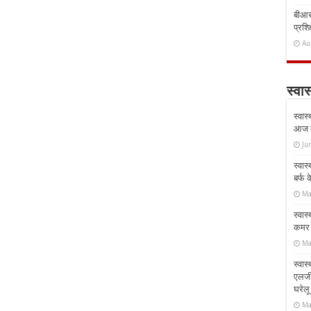
बीआरस
प्रशिक
Au
स्वास
स्वास
आज क
Ju
स्वास
बर्फ
Ma
स्वास
कमर औ
Ma
स्वास
एलर्
घरेल
Ma