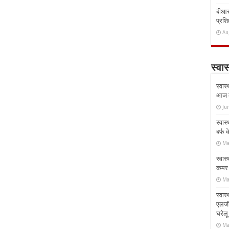
बीआरस
प्रशिक
Au
स्वास
स्वास
आज क
Ju
स्वास
बर्फ
Ma
स्वास
कमर औ
Ma
स्वास
एलर्
घरेल
Ma