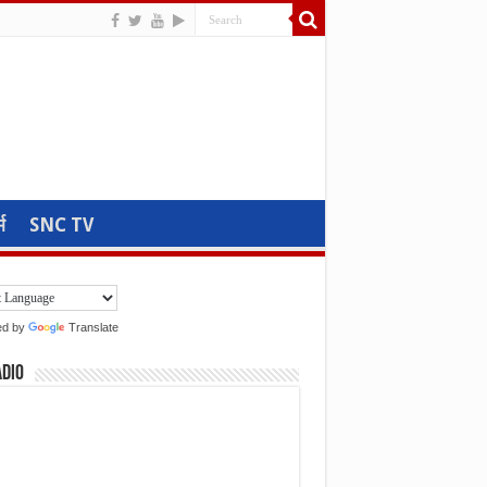
म
SNC TV
ed by
Translate
adio