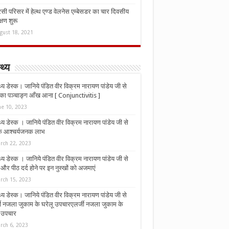
ी परिसर में हेल्थ एण्ड वेलनेस एम्बेसडर का चार दिवसीय
्षण शुरू
gust 18, 2021
्थ्य
्थ्य डेस्क। जानिये पंडित वीर विक्रम नारायण पांडेय जी से
ा पञ्चाङ्ग आँख आना [ Conjunctivitis ]
ne 10, 2023
्थ्य डेस्क । जानिये पंडित वीर विक्रम नारायण पांडेय जी से
 के आश्चर्यजनक लाभ
rch 22, 2023
्थ्य डेस्क । जानिये पंडित वीर विक्रम नारायण पांडेय जी से
र पीठ दर्द होने पर इन नुस्‍खों को अजमाएं
rch 15, 2023
्थ्य डेस्क। जानिये पंडित वीर विक्रम नारायण पांडेय जी से
जी नजला जुकाम के घरेलू उपचारएलर्जी नजला जुकाम के
ू उपचार
rch 6, 2023