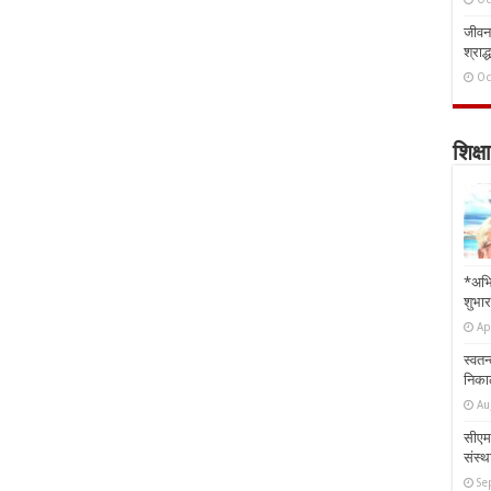
जीवन 
श्राद्
Oc
शिक्षा
*अभि
शुभार
Ap
स्वतन
निकाल
Au
सीएम 
संस्था
Se