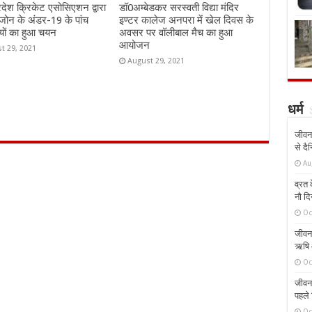
्रदेश क्रिकेट एसोसिएशन द्वारा
डॉ0अम्बेडकर सरस्वती विद्या मंदिर
जोन के अंडर-19 के पांच
इण्टर कालेज अनपरा में खेल दिवस के
यों का हुआ चयन
अवसर पर वॉलीबाल मैच का हुआ
आयोजन
t 29, 2021
August 29, 2021
धर्म
जीवन 
से दै
Au
व्रत क
नौ दि
Oc
जीवन 
ऋषि औ
Oc
जीवन 
पहले 
Oc