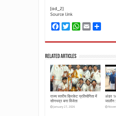
[ad_2]
Source link
F
T
W
E
S
a
w
h
m
h
ce
it
at
ai
ar
b
te
s
l
e
Related Articles
o
r
A
o
p
k
p
राज्य स्तरीय क्रिकेट प्रतियोगिता में
अंडर 16 
सोनभद्र बना विजेता
जालौन 5
January 27, 2026
Novem