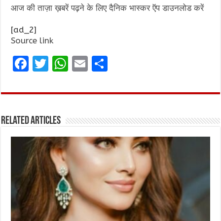
आज की ताज़ा ख़बरें पढ़ने के लिए दैनिक भास्कर ऍप डाउनलोड करें
[ad_2]
Source link
F
T
W
E
S
a
w
h
m
h
ce
it
at
ai
ar
b
te
s
l
e
Related Articles
o
r
A
o
p
k
p