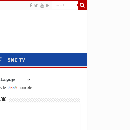
म
SNC TV
ed by
Translate
adio