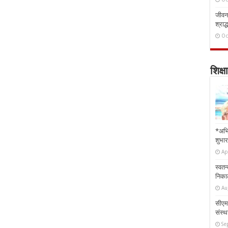
जीवन 
श्राद्
Oc
शिक्षा
*अभि
शुभार
Ap
स्वतन
निकाल
Au
सीएम 
संस्था
Se