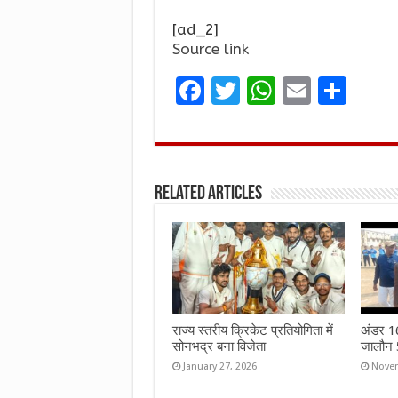
[ad_2]
Source link
F
T
W
E
S
a
w
h
m
h
ce
it
at
ai
ar
b
te
s
l
e
Related Articles
o
r
A
o
p
k
p
राज्य स्तरीय क्रिकेट प्रतियोगिता में
अंडर 16 
सोनभद्र बना विजेता
जालौन 5
January 27, 2026
Novem