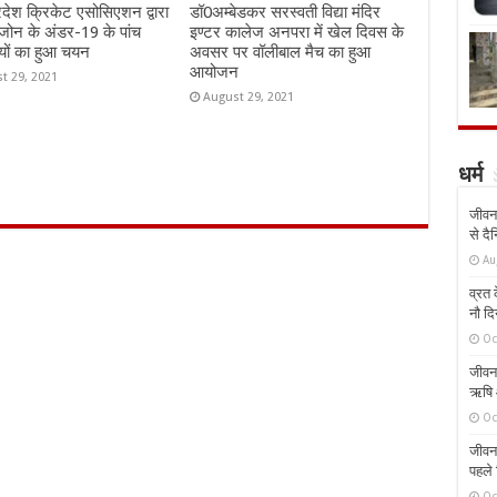
्रदेश क्रिकेट एसोसिएशन द्वारा
डॉ0अम्बेडकर सरस्वती विद्या मंदिर
जोन के अंडर-19 के पांच
इण्टर कालेज अनपरा में खेल दिवस के
यों का हुआ चयन
अवसर पर वॉलीबाल मैच का हुआ
आयोजन
t 29, 2021
August 29, 2021
धर्म
जीवन 
से दै
Au
व्रत क
नौ दि
Oc
जीवन 
ऋषि औ
Oc
जीवन 
पहले 
Oc