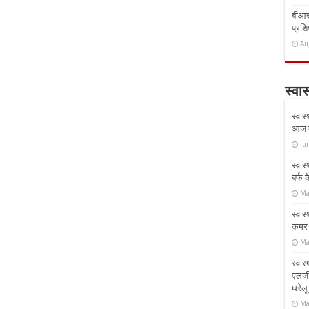
बीआरस
प्रशिक
Au
स्वास
स्वास
आज क
Ju
स्वास
बर्फ
Ma
स्वास
कमर औ
Ma
स्वास
एलर्
घरेल
Ma