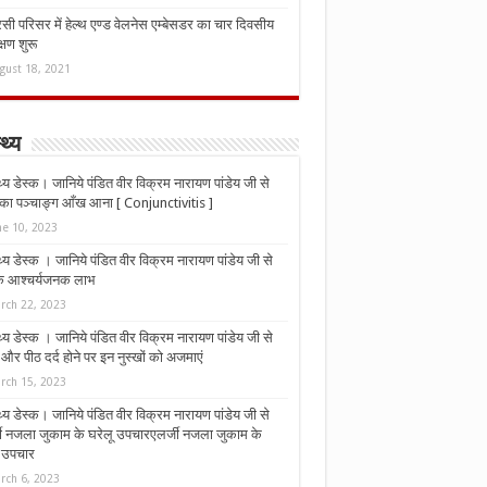
ी परिसर में हेल्थ एण्ड वेलनेस एम्बेसडर का चार दिवसीय
्षण शुरू
gust 18, 2021
्थ्य
्थ्य डेस्क। जानिये पंडित वीर विक्रम नारायण पांडेय जी से
ा पञ्चाङ्ग आँख आना [ Conjunctivitis ]
ne 10, 2023
्थ्य डेस्क । जानिये पंडित वीर विक्रम नारायण पांडेय जी से
 के आश्चर्यजनक लाभ
rch 22, 2023
्थ्य डेस्क । जानिये पंडित वीर विक्रम नारायण पांडेय जी से
र पीठ दर्द होने पर इन नुस्‍खों को अजमाएं
rch 15, 2023
्थ्य डेस्क। जानिये पंडित वीर विक्रम नारायण पांडेय जी से
जी नजला जुकाम के घरेलू उपचारएलर्जी नजला जुकाम के
ू उपचार
rch 6, 2023