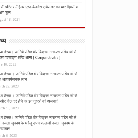
ी परिसर में हेल्थ एण्ड वेलनेस एम्बेसडर का चार दिवसीय
्षण शुरू
gust 18, 2021
्थ्य
्थ्य डेस्क। जानिये पंडित वीर विक्रम नारायण पांडेय जी से
ा पञ्चाङ्ग आँख आना [ Conjunctivitis ]
ne 10, 2023
्थ्य डेस्क । जानिये पंडित वीर विक्रम नारायण पांडेय जी से
 के आश्चर्यजनक लाभ
rch 22, 2023
्थ्य डेस्क । जानिये पंडित वीर विक्रम नारायण पांडेय जी से
र पीठ दर्द होने पर इन नुस्‍खों को अजमाएं
rch 15, 2023
्थ्य डेस्क। जानिये पंडित वीर विक्रम नारायण पांडेय जी से
जी नजला जुकाम के घरेलू उपचारएलर्जी नजला जुकाम के
ू उपचार
rch 6, 2023