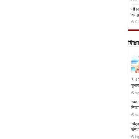
जीवन 
श्राद्
Oc
शिक्षा
*अभि
शुभार
Ap
स्वतन
निकाल
Au
सीएम 
संस्था
Se