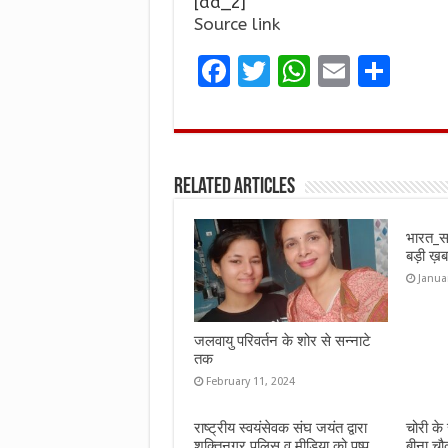
[ad_2]
Source link
F
T
W
E
S
a
w
h
m
h
ce
it
at
ai
ar
b
te
s
l
e
Related Articles
o
r
A
o
p
भारत_स
k
p
बड़ी 
Janua
जलवायु परिवर्तन के शोर से सन्नाटे
तक
February 11, 2024
राष्ट्रीय स्वयंसेवक संघ जयंत द्वारा
चोरी के
शक्तिनगर पुलिस व मीडिया को पुष्प
बीना चौ