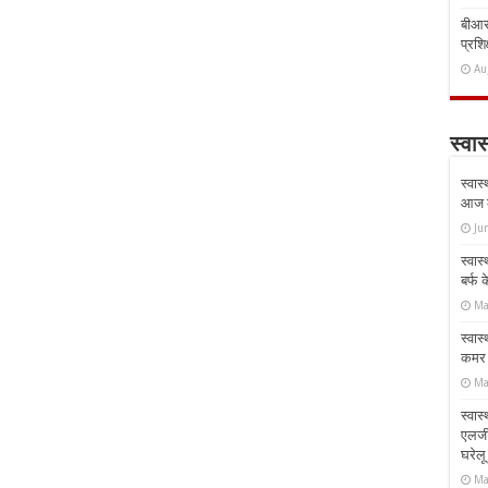
बीआरस
प्रशिक
Au
स्वास
स्वास
आज क
Ju
स्वास
बर्फ
Ma
स्वास
कमर औ
Ma
स्वास
एलर्
घरेल
Ma