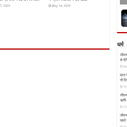
7, 2020
May 14, 2020
धर्म
जीवन 
से दै
Au
व्रत क
नौ दि
Oc
जीवन 
ऋषि औ
Oc
जीवन 
पहले 
Oc