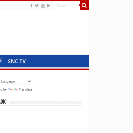
म
SNC TV
ed by
Translate
adio