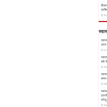
बीआरस
प्रशिक
Au
स्वास
स्वास
आज क
Ju
स्वास
बर्फ
Ma
स्वास
कमर औ
Ma
स्वास
एलर्
घरेल
Ma