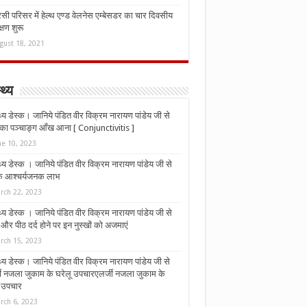
ी परिसर में हेल्थ एण्ड वेलनेस एम्बेसडर का चार दिवसीय
्षण शुरू
gust 18, 2021
्थ्य
्थ्य डेस्क। जानिये पंडित वीर विक्रम नारायण पांडेय जी से
ा पञ्चाङ्ग आँख आना [ Conjunctivitis ]
ne 10, 2023
्थ्य डेस्क । जानिये पंडित वीर विक्रम नारायण पांडेय जी से
 के आश्चर्यजनक लाभ
rch 22, 2023
्थ्य डेस्क । जानिये पंडित वीर विक्रम नारायण पांडेय जी से
र पीठ दर्द होने पर इन नुस्‍खों को अजमाएं
rch 15, 2023
्थ्य डेस्क। जानिये पंडित वीर विक्रम नारायण पांडेय जी से
जी नजला जुकाम के घरेलू उपचारएलर्जी नजला जुकाम के
ू उपचार
rch 6, 2023