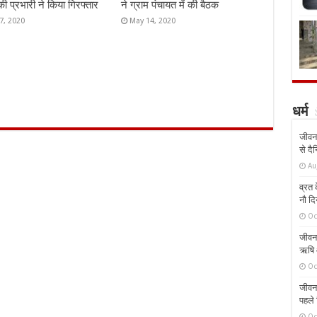
की प्रभारी ने किया गिरफ्तार
ने ग्राम पंचायत में की बैठक
7, 2020
May 14, 2020
धर्म
जीवन 
से दै
Au
व्रत क
नौ दि
Oc
जीवन 
ऋषि औ
Oc
जीवन 
पहले 
Oc