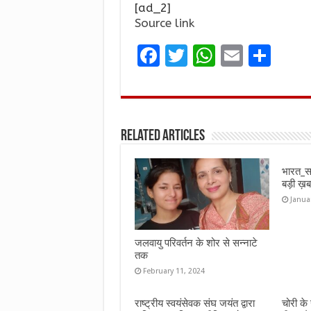
[ad_2]
Source link
F
T
W
E
S
a
w
h
m
h
ce
it
at
ai
ar
b
te
s
l
e
Related Articles
o
r
A
o
p
भारत_स
k
p
बड़ी 
Janua
जलवायु परिवर्तन के शोर से सन्नाटे
तक
February 11, 2024
राष्ट्रीय स्वयंसेवक संघ जयंत द्वारा
चोरी के