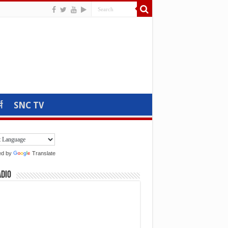
म
SNC TV
ed by
Translate
adio