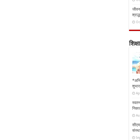
जीवन 
श्राद्
Oc
शिक्षा
*अभि
शुभार
Ap
स्वतन
निकाल
Au
सीएम 
संस्था
Se