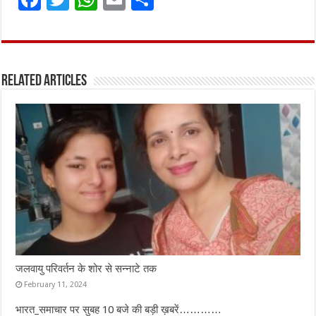
a
w
h
m
h
ce
it
at
ai
ar
b
te
s
l
e
Related Articles
o
r
A
o
p
k
p
जलवायु परिवर्तन के शोर से सन्नाटे तक
February 11, 2024
भारत_समाचार पर सुबह 10 बजे की बड़ी ख़बरें…………