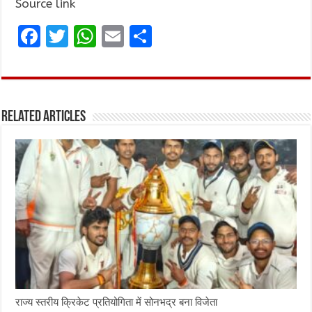
Source link
F
T
W
E
S
a
w
h
m
h
ce
it
at
ai
ar
b
te
s
l
e
Related Articles
o
r
A
o
p
k
p
राज्य स्तरीय क्रिकेट प्रतियोगिता में सोनभद्र बना विजेता