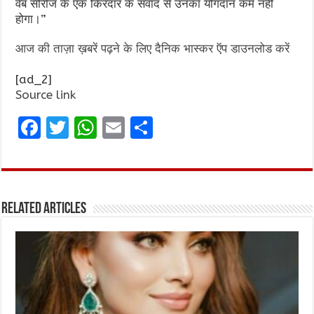
वेब सीरीज के एक किरदार के संवाद से उनका योगदान कम नहीं
होगा।”
आज की ताज़ा ख़बरें पढ़ने के लिए दैनिक भास्कर ऍप डाउनलोड करें
[ad_2]
Source link
F
T
W
E
S
a
w
h
m
h
ce
it
at
ai
ar
b
te
s
l
e
Related Articles
o
r
A
o
p
k
p