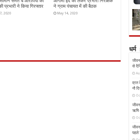
 सामान समेत 4 आरोपियों को
आगामी ईद को लेकर प्रभारी निरीक्षक
की प्रभारी ने किया गिरफ्तार
ने ग्राम पंचायत में की बैठक
7, 2020
May 14, 2020
धर्म
जीवन 
से दै
Au
व्रत क
नौ दि
Oc
जीवन 
ऋषि औ
Oc
जीवन 
पहले 
Oc