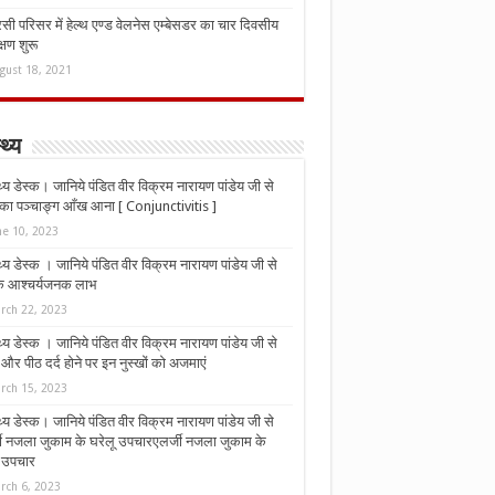
ी परिसर में हेल्थ एण्ड वेलनेस एम्बेसडर का चार दिवसीय
्षण शुरू
gust 18, 2021
्थ्य
्थ्य डेस्क। जानिये पंडित वीर विक्रम नारायण पांडेय जी से
ा पञ्चाङ्ग आँख आना [ Conjunctivitis ]
ne 10, 2023
्थ्य डेस्क । जानिये पंडित वीर विक्रम नारायण पांडेय जी से
 के आश्चर्यजनक लाभ
rch 22, 2023
्थ्य डेस्क । जानिये पंडित वीर विक्रम नारायण पांडेय जी से
र पीठ दर्द होने पर इन नुस्‍खों को अजमाएं
rch 15, 2023
्थ्य डेस्क। जानिये पंडित वीर विक्रम नारायण पांडेय जी से
जी नजला जुकाम के घरेलू उपचारएलर्जी नजला जुकाम के
ू उपचार
rch 6, 2023