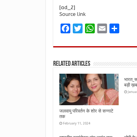
[ad_2]
Source link
F
T
W
E
S
a
w
h
m
h
ce
it
at
ai
ar
b
te
s
l
e
Related Articles
o
r
A
o
p
भारत_स
k
p
बड़ी 
Janua
जलवायु परिवर्तन के शोर से सन्नाटे
तक
February 11, 2024