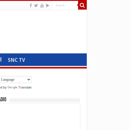
म
SNC TV
ed by
Translate
adio