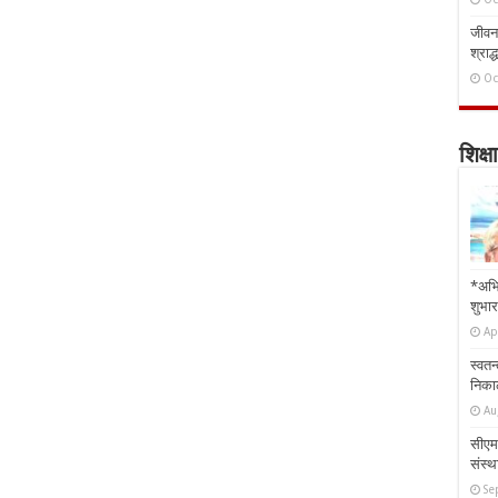
जीवन 
श्राद्
Oc
शिक्षा
*अभि
शुभार
Ap
स्वतन
निकाल
Au
सीएम 
संस्था
Se