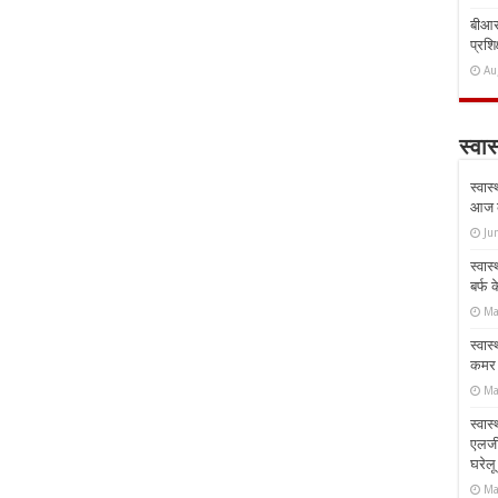
बीआरस
प्रशिक
Au
स्वास
स्वास
आज क
Ju
स्वास
बर्फ
Ma
स्वास
कमर औ
Ma
स्वास
एलर्
घरेल
Ma