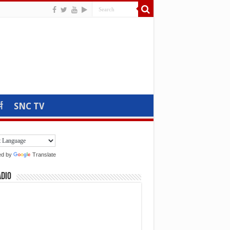
म
SNC TV
ed by
Translate
adio