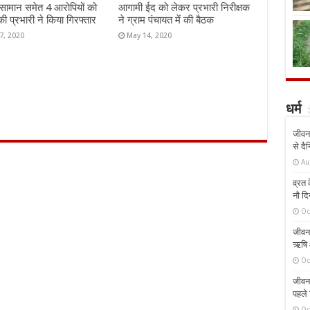
 सामान समेत 4 आरोपियों को
आगामी ईद को लेकर प्रभारी निरीक्षक
की प्रभारी ने किया गिरफ्तार
ने ग्राम पंचायत में की बैठक
7, 2020
May 14, 2020
धर्म
जीवन 
से दै
Au
व्रत क
नौ दि
Oc
जीवन 
ऋषि औ
Oc
जीवन 
पहले 
Oc