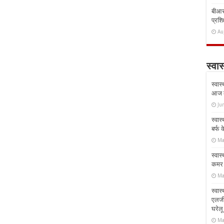
बीआरस
प्रशिक
Au
स्वास
स्वास
आज क
Ju
स्वास
बर्फ
Ma
स्वास
कमर औ
Ma
स्वास
एलर्
घरेल
Ma