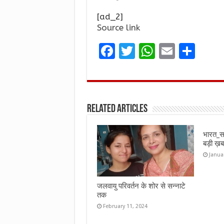
[ad_2]
Source link
F
T
W
E
S
a
w
h
m
h
ce
it
at
ai
ar
b
te
s
l
e
Related Articles
o
r
A
o
p
भारत_स
k
p
बड़ी 
Janua
जलवायु परिवर्तन के शोर से सन्नाटे
तक
February 11, 2024