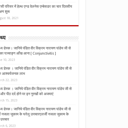
ी परिसर में हेल्थ एण्ड वेलनेस एम्बेसडर का चार दिवसीय
्षण शुरू
gust 18, 2021
्थ्य
्थ्य डेस्क। जानिये पंडित वीर विक्रम नारायण पांडेय जी से
ा पञ्चाङ्ग आँख आना [ Conjunctivitis ]
ne 10, 2023
्थ्य डेस्क । जानिये पंडित वीर विक्रम नारायण पांडेय जी से
 के आश्चर्यजनक लाभ
rch 22, 2023
्थ्य डेस्क । जानिये पंडित वीर विक्रम नारायण पांडेय जी से
र पीठ दर्द होने पर इन नुस्‍खों को अजमाएं
rch 15, 2023
्थ्य डेस्क। जानिये पंडित वीर विक्रम नारायण पांडेय जी से
जी नजला जुकाम के घरेलू उपचारएलर्जी नजला जुकाम के
ू उपचार
rch 6, 2023