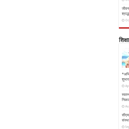
जीवन 
श्राद्
Oc
शिक्षा
*अभि
शुभार
Ap
स्वतन
निकाल
Au
सीएम 
संस्था
Se