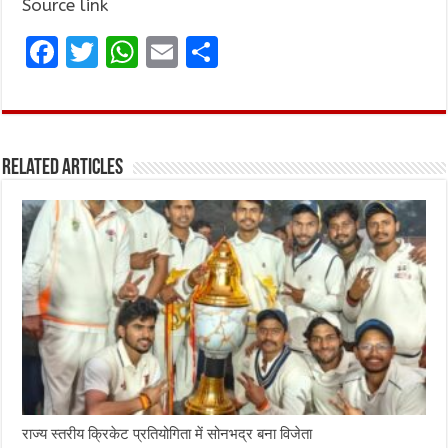
Source link
F
T
W
E
S
a
w
h
m
h
ce
it
at
ai
ar
b
te
s
l
e
Related Articles
o
r
A
o
p
k
p
राज्य स्तरीय क्रिकेट प्रतियोगिता में सोनभद्र बना विजेता