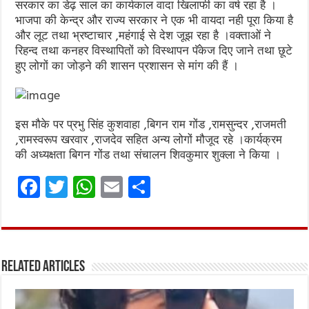
सरकार का डेढ़ साल का कार्यकाल वादा खिलाफी का वर्ष रहा है ।
भाजपा की केन्द्र और राज्य सरकार ने एक भी वायदा नही पूरा किया है
और लूट तथा भ्रष्टाचार ,महंगाई से देश जूझ रहा है ।वक्ताओं ने
रिहन्द तथा कनहर विस्थापितों को विस्थापन पॅकेज दिए जाने तथा छूटे
हुए लोगों का जोड़ने की शासन प्रशासन से मांग की हैं ।
इस मौके पर प्रभु सिंह कुशवाहा ,बिगन राम गोंड ,रामसुन्दर ,राजमती
,रामस्वरूप खरवार ,राजदेव सहित अन्य लोगों मौजूद रहे ।कार्यक्रम
की अध्यक्षता बिगन गोंड तथा संचालन शिवकुमार शुक्ला ने किया ।
F
T
W
E
S
a
w
h
m
h
ce
it
at
ai
ar
b
te
s
l
e
Related Articles
o
r
A
o
p