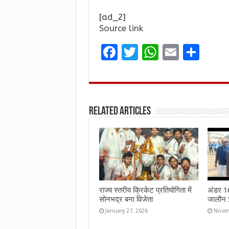
[ad_2]
Source link
F
T
W
E
S
a
w
h
m
h
ce
it
at
ai
ar
b
te
s
l
e
Related Articles
o
r
A
o
p
k
p
राज्य स्तरीय क्रिकेट प्रतियोगिता में
अंडर 16 
सोनभद्र बना विजेता
जालौन 5
January 27, 2026
Novem