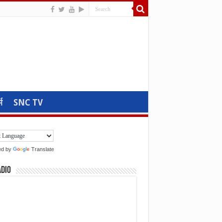
म
SNC TV
ed by
Translate
adio