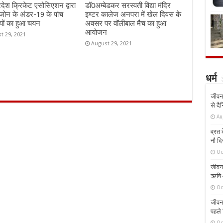
्रदेश क्रिकेट एसोसिएशन द्वारा
डॉ0अम्बेडकर सरस्वती विद्या मंदिर
जोन के अंडर-19 के पांच
इण्टर कालेज अनपरा में खेल दिवस के
यों का हुआ चयन
अवसर पर वॉलीबाल मैच का हुआ
आयोजन
t 29, 2021
August 29, 2021
धर्म
जीवन 
से दै
Au
व्रत क
नौ दि
Oc
जीवन 
ऋषि औ
Oc
जीवन 
पहले 
Oc