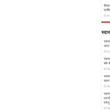
बीआरस
प्रशिक
Au
स्वास
स्वास
आज क
Ju
स्वास
बर्फ
Ma
स्वास
कमर औ
Ma
स्वास
एलर्
घरेल
Ma