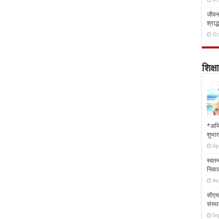
जीवन 
श्राद्
Oc
शिक्षा
*अभि
शुभार
Ap
स्वतन
निकाल
Au
सीएम 
संस्था
Se