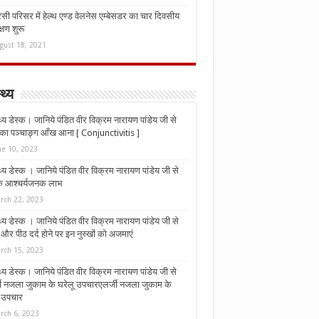
ी परिसर में हेल्थ एण्ड वेलनेस एम्बेसडर का चार दिवसीय
्षण शुरू
gust 18, 2021
्थ्य
्थ्य डेस्क। जानिये पंडित वीर विक्रम नारायण पांडेय जी से
ा पञ्चाङ्ग आँख आना [ Conjunctivitis ]
ne 10, 2023
्थ्य डेस्क । जानिये पंडित वीर विक्रम नारायण पांडेय जी से
 के आश्चर्यजनक लाभ
rch 22, 2023
्थ्य डेस्क । जानिये पंडित वीर विक्रम नारायण पांडेय जी से
र पीठ दर्द होने पर इन नुस्‍खों को अजमाएं
rch 15, 2023
्थ्य डेस्क। जानिये पंडित वीर विक्रम नारायण पांडेय जी से
जी नजला जुकाम के घरेलू उपचारएलर्जी नजला जुकाम के
ू उपचार
rch 6, 2023