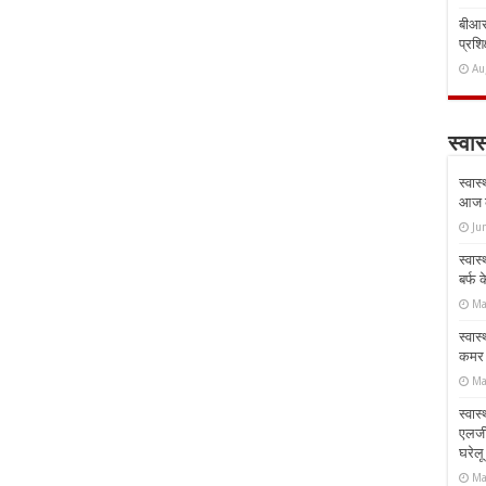
बीआरस
प्रशिक
Au
स्वास
स्वास
आज क
Ju
स्वास
बर्फ
Ma
स्वास
कमर औ
Ma
स्वास
एलर्
घरेल
Ma