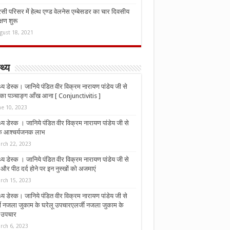
ी परिसर में हेल्थ एण्ड वेलनेस एम्बेसडर का चार दिवसीय
्षण शुरू
gust 18, 2021
्थ्य
्थ्य डेस्क। जानिये पंडित वीर विक्रम नारायण पांडेय जी से
ा पञ्चाङ्ग आँख आना [ Conjunctivitis ]
ne 10, 2023
्थ्य डेस्क । जानिये पंडित वीर विक्रम नारायण पांडेय जी से
 के आश्चर्यजनक लाभ
rch 22, 2023
्थ्य डेस्क । जानिये पंडित वीर विक्रम नारायण पांडेय जी से
र पीठ दर्द होने पर इन नुस्‍खों को अजमाएं
rch 15, 2023
्थ्य डेस्क। जानिये पंडित वीर विक्रम नारायण पांडेय जी से
जी नजला जुकाम के घरेलू उपचारएलर्जी नजला जुकाम के
ू उपचार
rch 6, 2023