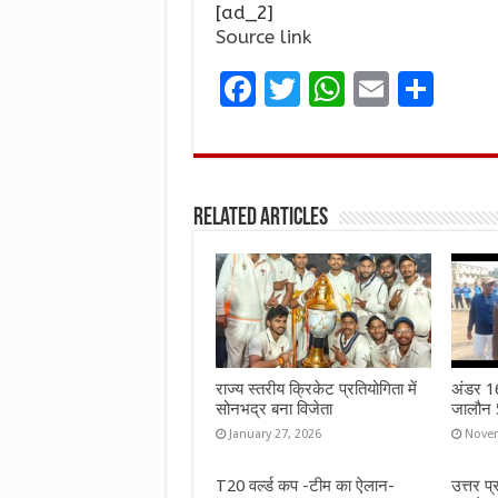
[ad_2]
Source link
F
T
W
E
S
a
w
h
m
h
ce
it
at
ai
ar
b
te
s
l
e
Related Articles
o
r
A
o
p
k
p
राज्य स्तरीय क्रिकेट प्रतियोगिता में
अंडर 16 
सोनभद्र बना विजेता
जालौन 5
January 27, 2026
Novem
T20 वर्ल्ड कप -टीम का ऐलान-
उत्तर प