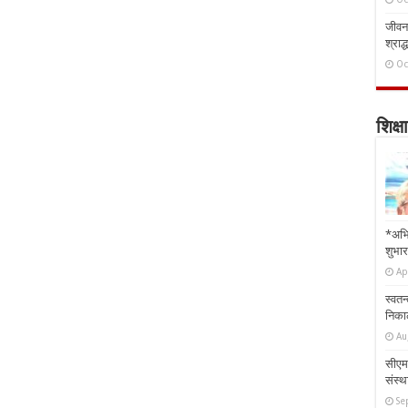
जीवन 
श्राद्
Oc
शिक्षा
*अभि
शुभार
Ap
स्वतन
निकाल
Au
सीएम 
संस्था
Se