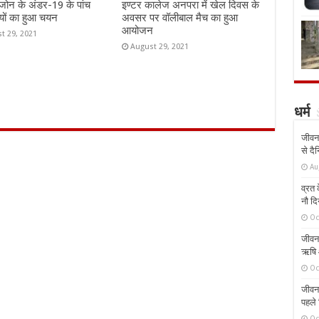
जोन के अंडर-19 के पांच
इण्टर कालेज अनपरा में खेल दिवस के
यों का हुआ चयन
अवसर पर वॉलीबाल मैच का हुआ
आयोजन
t 29, 2021
August 29, 2021
धर्म
जीवन 
से दै
Au
व्रत क
नौ दि
Oc
जीवन 
ऋषि औ
Oc
जीवन 
पहले 
Oc