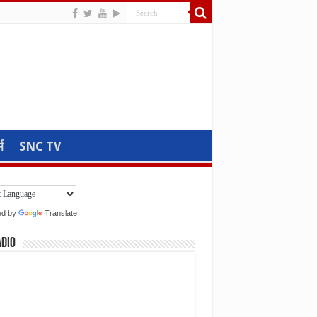
म
SNC TV
ed by
Translate
adio