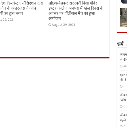
्रदेश क्रिकेट एसोसिएशन द्वारा
डॉ0अम्बेडकर सरस्वती विद्या मंदिर
जोन के अंडर-19 के पांच
इण्टर कालेज अनपरा में खेल दिवस के
यों का हुआ चयन
अवसर पर वॉलीबाल मैच का हुआ
आयोजन
t 29, 2021
August 29, 2021
धर्म
जीवन 
से दै
Au
व्रत क
नौ दि
Oc
जीवन 
ऋषि औ
Oc
जीवन 
पहले 
Oc