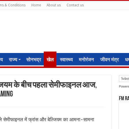
ms & Conditions
Home
About us
Contact us
ीय
राज्य
सोनभद्र
खेल
स्वास्थ्य
मनोरंजन
जीवन मंत्र
धर्
ल्जियम के बीच पहला सेमीफाइनल आज,
Power
aming
FM R
े सेमीफाइनल में फ्रांस और बेल्जियम का आमना-सामना