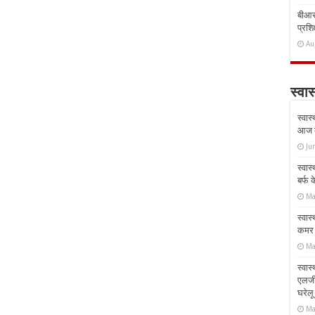
बीआरस
प्रशिक
Au
स्वास
स्वास
आज क
Ju
स्वास
बर्फ
Ma
स्वास
कमर औ
Ma
स्वास
एलर्
घरेल
Ma