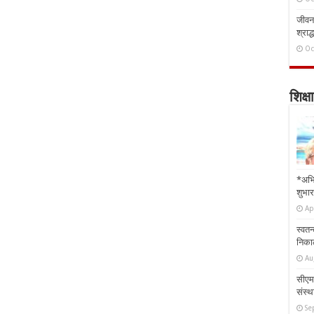
जीवन 
श्राद्
Oc
शिक्षा
*अभि
शुभार
Ap
स्वतन
निकाल
Au
सीएम 
संस्था
Se