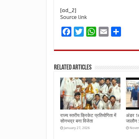
[ad_2]
Source link
F
T
W
E
S
a
w
h
m
h
ce
it
at
ai
ar
b
te
s
l
e
Related Articles
o
r
A
o
p
k
p
राज्य स्तरीय क्रिकेट प्रतियोगिता में
अंडर 16 
सोनभद्र बना विजेता
जालौन 5
January 27, 2026
Novem