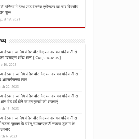
ी परिसर में हेल्थ एण्ड वेलनेस एम्बेसडर का चार दिवसीय
्षण शुरू
gust 18, 2021
्थ्य
्थ्य डेस्क। जानिये पंडित वीर विक्रम नारायण पांडेय जी से
ा पञ्चाङ्ग आँख आना [ Conjunctivitis ]
ne 10, 2023
्थ्य डेस्क । जानिये पंडित वीर विक्रम नारायण पांडेय जी से
 के आश्चर्यजनक लाभ
rch 22, 2023
्थ्य डेस्क । जानिये पंडित वीर विक्रम नारायण पांडेय जी से
र पीठ दर्द होने पर इन नुस्‍खों को अजमाएं
rch 15, 2023
्थ्य डेस्क। जानिये पंडित वीर विक्रम नारायण पांडेय जी से
जी नजला जुकाम के घरेलू उपचारएलर्जी नजला जुकाम के
ू उपचार
rch 6, 2023