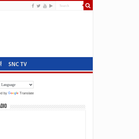
म
SNC TV
ed by
Translate
adio