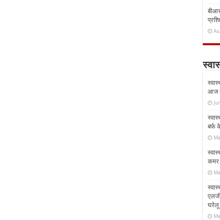
बीआरस
प्रशिक
Au
स्वास
स्वास
आज क
Ju
स्वास
बर्फ
Ma
स्वास
कमर औ
Ma
स्वास
एलर्
घरेल
Ma