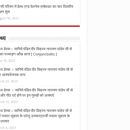
ी परिसर में हेल्थ एण्ड वेलनेस एम्बेसडर का चार दिवसीय
्षण शुरू
gust 18, 2021
्थ्य
्थ्य डेस्क। जानिये पंडित वीर विक्रम नारायण पांडेय जी से
ा पञ्चाङ्ग आँख आना [ Conjunctivitis ]
ne 10, 2023
्थ्य डेस्क । जानिये पंडित वीर विक्रम नारायण पांडेय जी से
 के आश्चर्यजनक लाभ
rch 22, 2023
्थ्य डेस्क । जानिये पंडित वीर विक्रम नारायण पांडेय जी से
र पीठ दर्द होने पर इन नुस्‍खों को अजमाएं
rch 15, 2023
्थ्य डेस्क। जानिये पंडित वीर विक्रम नारायण पांडेय जी से
जी नजला जुकाम के घरेलू उपचारएलर्जी नजला जुकाम के
ू उपचार
rch 6, 2023