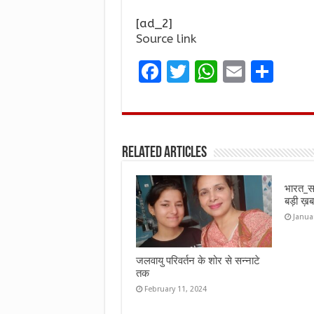
[ad_2]
Source link
F
T
W
E
S
a
w
h
m
h
ce
it
at
ai
ar
b
te
s
l
e
Related Articles
o
r
A
o
p
भारत_स
k
p
बड़ी 
Janua
जलवायु परिवर्तन के शोर से सन्नाटे
तक
February 11, 2024