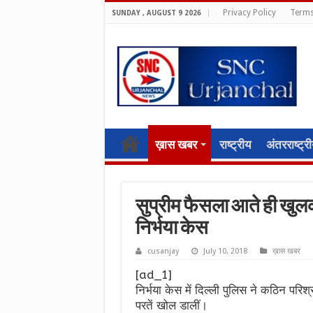
Privacy Policy
Terms
SUNDAY , AUGUST 9 2026
ख़ास खबर
राष्ट्रीय
अंतरराष्ट्र
सुप्रीम फैसला आते ही खुलक
निर्भया केस
cusanjay
July 10, 2018
ख़ास खबर
[ad_1]
निर्भया केस में दिल्ली पुलिस ने कठिन परि
परतें खोल डालीं।