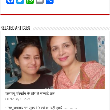
a
w
h
m
h
ce
it
at
ai
ar
b
te
s
l
e
Related Articles
o
r
A
o
p
k
p
जलवायु परिवर्तन के शोर से सन्नाटे तक
February 11, 2024
भारत_समाचार पर सुबह 10 बजे की बड़ी ख़बरें…………