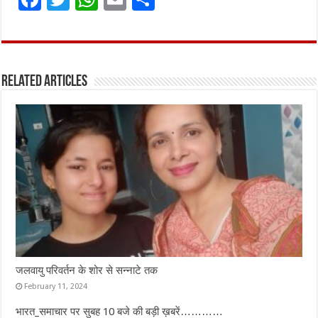
a
w
h
m
h
ce
it
at
ai
ar
b
te
s
l
e
Related Articles
o
r
A
o
p
k
p
जलवायु परिवर्तन के शोर से सन्नाटे तक
February 11, 2024
भारत_समाचार पर सुबह 10 बजे की बड़ी ख़बरें…………